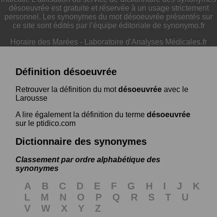
désoeuvrée est gratuite et réservée à un usage strictement
personnel. Les synonymes du mot désoeuvrée présentés sur
ce site sont édités par l’équipe éditoriale de synonymo.fr
Horaire des Marées
-
Laboratoire d'Analyses Médicales.fr
Définition désoeuvrée
Retrouver la définition du mot
désoeuvrée
avec le
Larousse
A lire également la définition du terme
désoeuvrée
sur le ptidico.com
Dictionnaire des synonymes
Classement par ordre alphabétique des
synonymes
A
B
C
D
E
F
G
H
I
J
K
L
M
N
O
P
Q
R
S
T
U
V
W
X
Y
Z