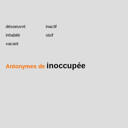
désoeuvré
inactif
inhabité
oisif
vacant
inoccupée
Antonymes de