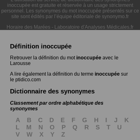
inoccupée est gratuite et réservée à un usage strictement
personnel. Les synonymes du mot inoccupée présentés sur ce
site sont édités par l’équipe éditoriale de synonymo.fr
Horaire des Marées
-
Laboratoire d'Analyses Médicales.fr
Définition inoccupée
Retrouver la définition du mot
inoccupée
avec le
Larousse
A lire également la définition du terme
inoccupée
sur
le ptidico.com
Dictionnaire des synonymes
Classement par ordre alphabétique des
synonymes
A
B
C
D
E
F
G
H
I
J
K
L
M
N
O
P
Q
R
S
T
U
V
W
X
Y
Z