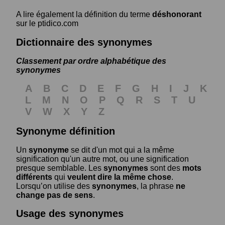
A lire également la définition du terme
déshonorant
sur le ptidico.com
Dictionnaire des synonymes
Classement par ordre alphabétique des
synonymes
A
B
C
D
E
F
G
H
I
J
K
L
M
N
O
P
Q
R
S
T
U
V
W
X
Y
Z
Synonyme définition
Un
synonyme
se dit d'un mot qui a la même
signification qu'un autre mot, ou une signification
presque semblable. Les
synonymes
sont des
mots
différents
qui
veulent dire la même chose
.
Lorsqu’on utilise des
synonymes
, la phrase
ne
change pas de sens
.
Usage des synonymes