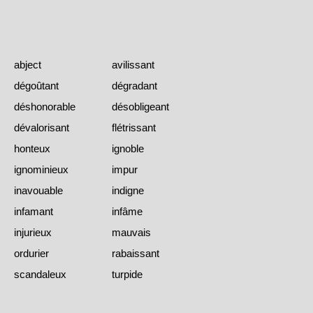
abject
avilissant
dégoûtant
dégradant
déshonorable
désobligeant
dévalorisant
flétrissant
honteux
ignoble
ignominieux
impur
inavouable
indigne
infamant
infâme
injurieux
mauvais
ordurier
rabaissant
scandaleux
turpide