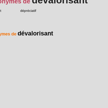
dévalorisant
onymes de
t
dépréciatif
dévalorisant
ymes de