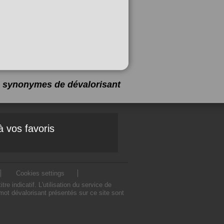
 2 synonymes de
dévalorisant
à vos favoris
Cookies settings
indicatif. L'utilisation du service de
ot dévalorisant présentés sur ce site sont