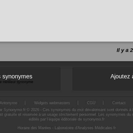
Il y a
es synonymes
Ajoutez 
 le meilleur synonyme
Antonyme
Widgets webmasters
CGU
Contact
 Synonymo.fr © 2026 - Ces synonymes du mot dévalorisant sont donnés à titre 
st gratuite et réservée à un usage strictement personnel. Les synonymes du m
édités par l’équipe éditoriale de synonymo.fr
Horaire des Marées
-
Laboratoire d'Analyses Médicales.fr