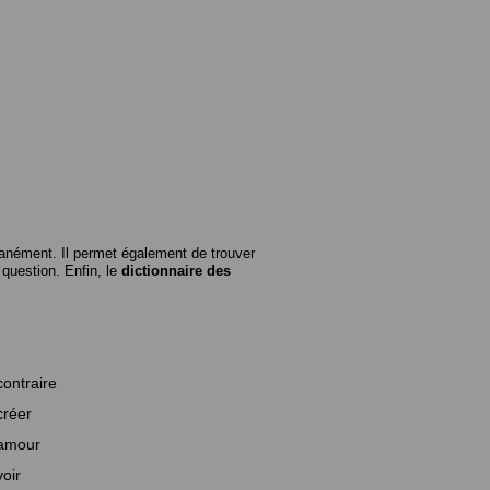
anément. Il permet également de trouver
n question. Enfin, le
dictionnaire des
contraire
créer
amour
voir