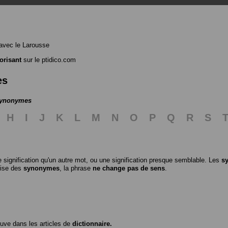
avec le Larousse
orisant
sur le ptidico.com
es
 synonymes
H
I
J
K
L
M
N
O
P
Q
R
S
 signification qu'un autre mot, ou une signification presque semblable. Les
s
ilise des
synonymes
, la phrase
ne change pas de sens
.
ouve dans les articles de
dictionnaire.