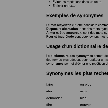
Eviter les répétitions dans un texte.
Enrichir un texte.
Exemples de synonymes
Le mot
bicyclette
eut être considéré com
Dispute
et
altercation
, sont des mots syn
Aimer
et
être amoureux
, sont des mots s
Peur
et
inquiétude
sont deux synonymes que
Usage d’un dictionnaire 
Le
dictionnaire des synonymes
permet de 
des termes plus adéquat pour restituer un trai
synonymes
permet d’éviter une répétition d
Synonymes les plus reche
faire
en plus
être
avoir
demander
bien
dire
trouver