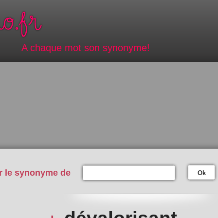
A chaque mot son synonyme!
r le synonyme de
Ok