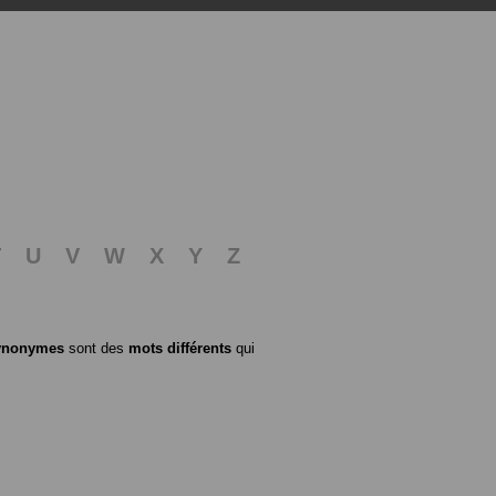
T
U
V
W
X
Y
Z
ynonymes
sont des
mots différents
qui