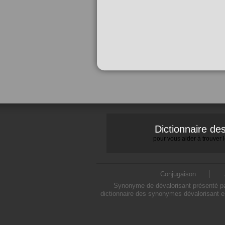
Dictionnaire d
pour vous aider à trouver
Conjugaison
Synonyme de dévalorisant présenté par
dictionnaire des synonymes dévalorisant e