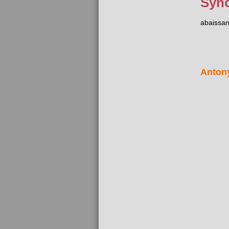
Syn
abaissan
Anton