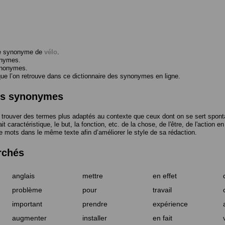
me synonyme de
vélo
.
onymes.
ynonymes.
 l’on retrouve dans ce dictionnaire des synonymes en ligne.
des synonymes
trouver des termes plus adaptés au contexte que ceux dont on se sert spont
t caractéristique, le but, la fonction, etc. de la chose, de l'être, de l'action e
e mots dans le même texte afin d’améliorer le style de sa rédaction.
rchés
anglais
mettre
en effet
problème
pour
travail
important
prendre
expérience
augmenter
installer
en fait