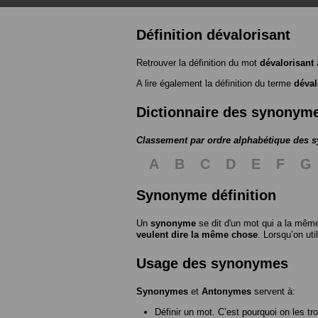
Définition dévalorisant
Retrouver la définition du mot
dévalorisant
A lire également la définition du terme
déval
Dictionnaire des synonym
Classement par ordre alphabétique des
A
B
C
D
E
F
G
Synonyme définition
Un
synonyme
se dit d'un mot qui a la même
veulent dire la même chose
. Lorsqu’on ut
Usage des synonymes
Synonymes
et
Antonymes
servent à:
Définir un mot. C’est pourquoi on les tr