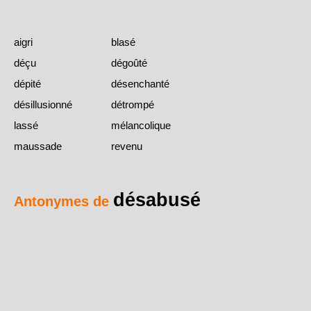
aigri
blasé
déçu
dégoûté
dépité
désenchanté
désillusionné
détrompé
lassé
mélancolique
maussade
revenu
désabusé
Antonymes de