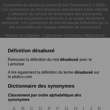
Synonyme de désabusé présenté par Synonymo.fr © 2026 -
Ces synonymes du mot désabusé sont donnés à titre indicatif.
L'utilisation du service de dictionnaire des synonymes
désabusé est gratuite et réservée à un usage strictement
personnel. Les synonymes du mot désabusé présentés sur ce
site sont édités par l’équipe éditoriale de synonymo.fr
Horaire des Marées
-
Laboratoire d'Analyses Médicales.fr
Définition désabusé
Retrouver la définition du mot
désabusé
avec le
Larousse
A lire également la définition du terme
désabusé
sur
le ptidico.com
Dictionnaire des synonymes
Classement par ordre alphabétique des
synonymes
A
B
C
D
E
F
G
H
I
J
K