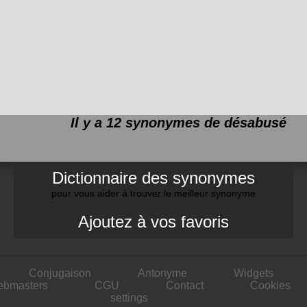
Il y a 12 synonymes de
désabusé
Dictionnaire des synonymes
pour vous aider à trouver le meilleur synonyme
Ajoutez à vos favoris
Conjugaison
Antonyme
Widgets
ebmasters
CGU
Contact
Cookies
settings