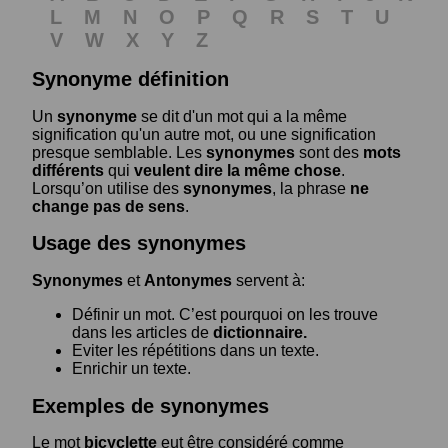
L
M
N
O
P
Q
R
S
T
U
V
W
X
Y
Z
Synonyme définition
Un
synonyme
se dit d'un mot qui a la même
signification qu'un autre mot, ou une signification
presque semblable. Les
synonymes
sont des
mots
différents
qui
veulent dire la même chose
.
Lorsqu’on utilise des
synonymes
, la phrase
ne
change pas de sens
.
Usage des synonymes
Synonymes
et
Antonymes
servent à:
Définir un mot. C’est pourquoi on les trouve
dans les articles de
dictionnaire.
Eviter les répétitions dans un texte.
Enrichir un texte.
Exemples de synonymes
Le mot
bicyclette
eut être considéré comme