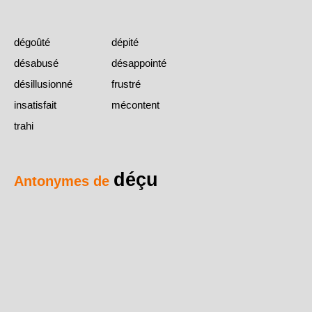
dégoûté
dépité
désabusé
désappointé
désillusionné
frustré
insatisfait
mécontent
trahi
déçu
Antonymes de