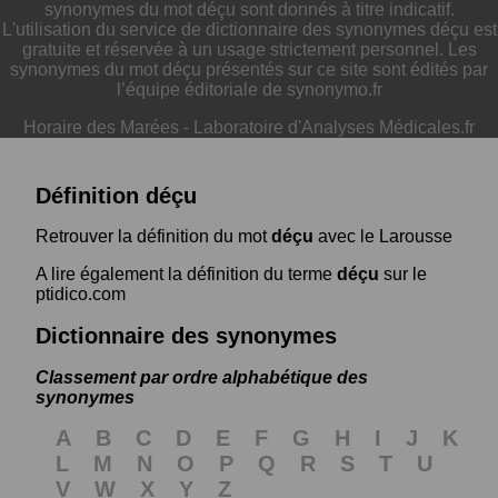
synonymes du mot déçu sont donnés à titre indicatif.
L'utilisation du service de dictionnaire des synonymes déçu est
gratuite et réservée à un usage strictement personnel. Les
synonymes du mot déçu présentés sur ce site sont édités par
l’équipe éditoriale de synonymo.fr
Horaire des Marées
-
Laboratoire d'Analyses Médicales.fr
Définition déçu
Retrouver la définition du mot
déçu
avec le Larousse
A lire également la définition du terme
déçu
sur le
ptidico.com
Dictionnaire des synonymes
Classement par ordre alphabétique des
synonymes
A
B
C
D
E
F
G
H
I
J
K
L
M
N
O
P
Q
R
S
T
U
V
W
X
Y
Z