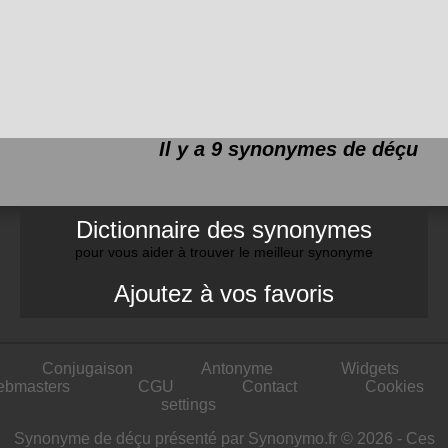
Il y a 9 synonymes de
déçu
Dictionnaire des synonymes
pour vous aider à trouver le meilleur synonyme
Ajoutez à vos favoris
Conjugaison
Antonyme
Widgets
ebmasters
CGU
Contact
Cookies
settings
Synonyme de déçu présenté par Synonymo.fr © 2026 - Ces