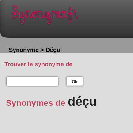
Synonyme > Déçu
Trouver le synonyme de
Ok
déçu
Synonymes de