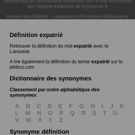
synonymes du mot expatrié présentés sur ce site sont édités
par l’équipe éditoriale de synonymo.fr
Horaire des Marées
-
Laboratoire d'Analyses Médicales.fr
Définition expatrié
Retrouver la définition du mot
expatrié
avec le
Larousse
A lire également la définition du terme
expatrié
sur le
ptidico.com
Dictionnaire des synonymes
Classement par ordre alphabétique des
synonymes
A
B
C
D
E
F
G
H
I
J
K
L
M
N
O
P
Q
R
S
T
U
V
W
X
Y
Z
Synonyme définition