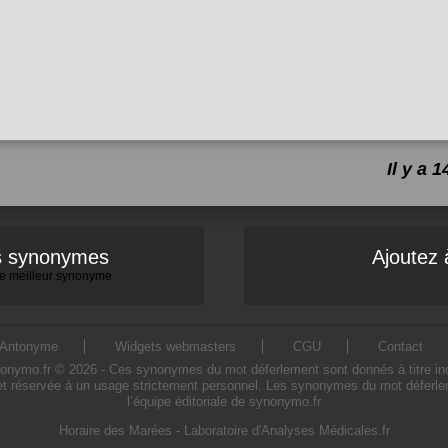
Il y a
es synonymes
Ajoutez 
 le meilleur synonyme
Antonyme
Widgets webmasters
CGU
Contact
mo.fr © 2026 - Ces synonymes du mot déferlement sont donnés à titre indicat
t réservée à un usage strictement personnel. Les synonymes du mot déferlem
l’équipe éditoriale de synonymo.fr
Horaire des Marées
-
Laboratoire d'Analyses Médicales.fr