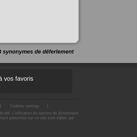
 14 synonymes de
déferlement
à vos favoris
Cookies settings
if. L'utilisation du service de dictionnaire
ent présentés sur ce site sont édités par