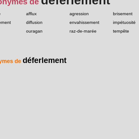
déferlement
onymes de
e
afflux
agression
brisement
ement
diffusion
envahissement
impétuosité
ouragan
raz-de-marée
tempête
déferlement
ymes de