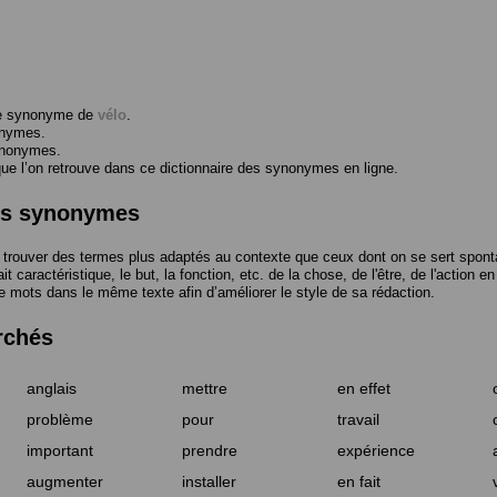
me synonyme de
vélo
.
onymes.
ynonymes.
 l’on retrouve dans ce dictionnaire des synonymes en ligne.
des synonymes
trouver des termes plus adaptés au contexte que ceux dont on se sert spont
t caractéristique, le but, la fonction, etc. de la chose, de l'être, de l'action e
e mots dans le même texte afin d’améliorer le style de sa rédaction.
rchés
anglais
mettre
en effet
problème
pour
travail
important
prendre
expérience
augmenter
installer
en fait