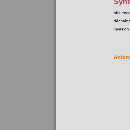
Syn
affluenc
déchaîn
invasion
Anton