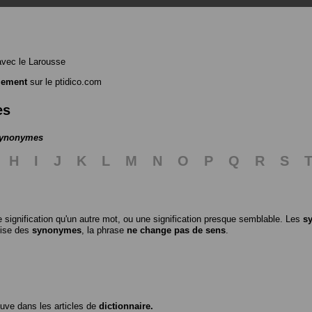
vec le Larousse
lement
sur le ptidico.com
es
 synonymes
H
I
J
K
L
M
N
O
P
Q
R
S
 signification qu'un autre mot, ou une signification presque semblable. Les
s
ilise des
synonymes
, la phrase
ne change pas de sens
.
ouve dans les articles de
dictionnaire.