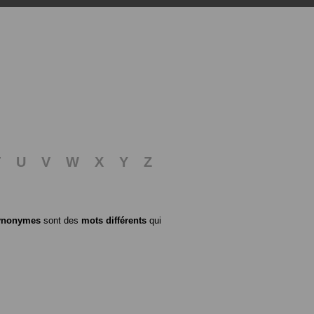
T
U
V
W
X
Y
Z
ynonymes
sont des
mots différents
qui