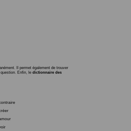
anément. Il permet également de trouver
n question. Enfin, le
dictionnaire des
contraire
créer
amour
voir