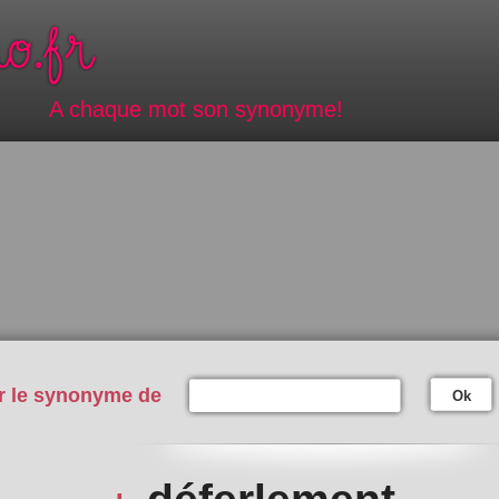
A chaque mot son synonyme!
r le synonyme de
Ok