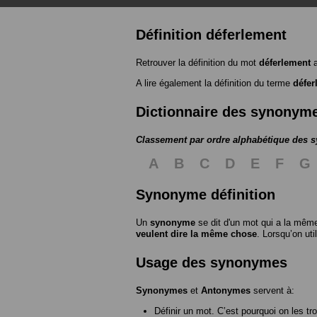
Définition déferlement
Retrouver la définition du mot
déferlement
a
A lire également la définition du terme
défer
Dictionnaire des synonym
Classement par ordre alphabétique des
A
B
C
D
E
F
G
Synonyme définition
Un
synonyme
se dit d'un mot qui a la même
veulent dire la même chose
. Lorsqu’on ut
Usage des synonymes
Synonymes
et
Antonymes
servent à:
Définir un mot. C’est pourquoi on les tr