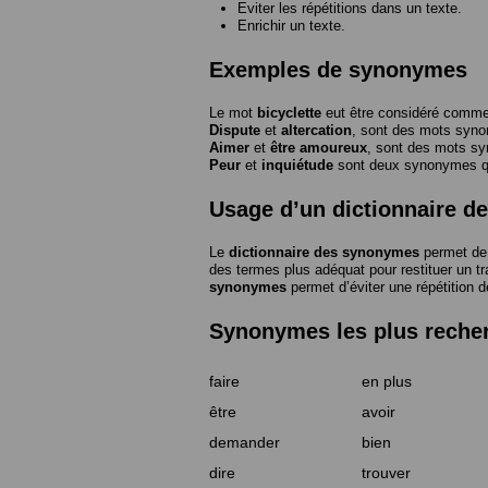
Eviter les répétitions dans un texte.
Enrichir un texte.
Exemples de synonymes
Le mot
bicyclette
eut être considéré com
Dispute
et
altercation
, sont des mots syn
Aimer
et
être amoureux
, sont des mots s
Peur
et
inquiétude
sont deux synonymes que
Usage d’un dictionnaire 
Le
dictionnaire des synonymes
permet de 
des termes plus adéquat pour restituer un trai
synonymes
permet d’éviter une répétition d
Synonymes les plus reche
faire
en plus
être
avoir
demander
bien
dire
trouver