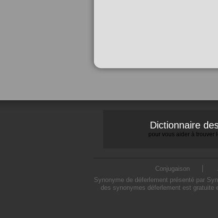
Dictionnaire d
pour vous aider à trouver
Conjugaison
Synonyme de déferlement présenté par Synony
des synonymes déferlement est gratuite e