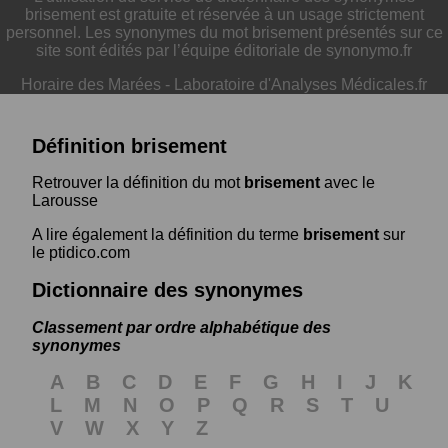
brisement est gratuite et réservée à un usage strictement
personnel. Les synonymes du mot brisement présentés sur ce
site sont édités par l’équipe éditoriale de synonymo.fr
Horaire des Marées
-
Laboratoire d'Analyses Médicales.fr
Définition brisement
Retrouver la définition du mot
brisement
avec le
Larousse
A lire également la définition du terme
brisement
sur
le ptidico.com
Dictionnaire des synonymes
Classement par ordre alphabétique des
synonymes
A
B
C
D
E
F
G
H
I
J
K
L
M
N
O
P
Q
R
S
T
U
V
W
X
Y
Z