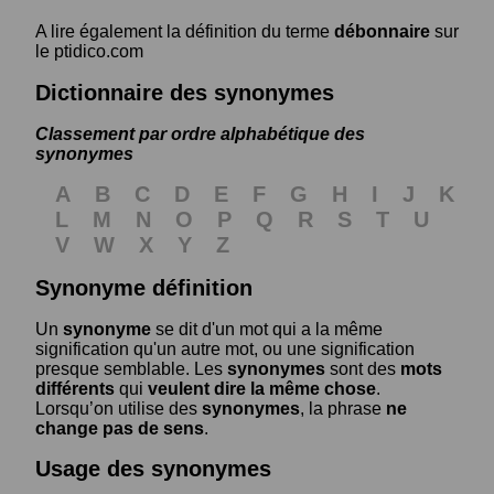
A lire également la définition du terme
débonnaire
sur
le ptidico.com
Dictionnaire des synonymes
Classement par ordre alphabétique des
synonymes
A
B
C
D
E
F
G
H
I
J
K
L
M
N
O
P
Q
R
S
T
U
V
W
X
Y
Z
Synonyme définition
Un
synonyme
se dit d'un mot qui a la même
signification qu'un autre mot, ou une signification
presque semblable. Les
synonymes
sont des
mots
différents
qui
veulent dire la même chose
.
Lorsqu’on utilise des
synonymes
, la phrase
ne
change pas de sens
.
Usage des synonymes