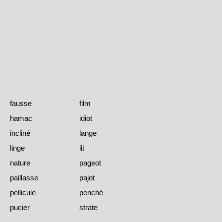
fausse
film
hamac
idiot
incliné
lange
linge
lit
nature
pageot
paillasse
pajot
pellicule
penché
pucier
strate