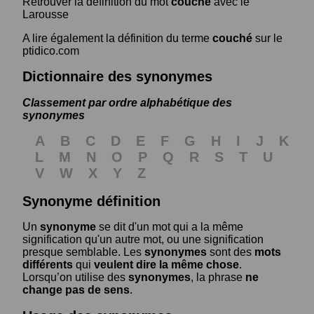
Retrouver la définition du mot
couché
avec le
Larousse
A lire également la définition du terme
couché
sur le
ptidico.com
Dictionnaire des synonymes
Classement par ordre alphabétique des
synonymes
A
B
C
D
E
F
G
H
I
J
K
L
M
N
O
P
Q
R
S
T
U
V
W
X
Y
Z
Synonyme définition
Un
synonyme
se dit d'un mot qui a la même
signification qu'un autre mot, ou une signification
presque semblable. Les
synonymes
sont des
mots
différents
qui
veulent dire la même chose
.
Lorsqu’on utilise des
synonymes
, la phrase
ne
change pas de sens
.