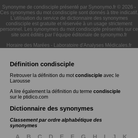
Synonyme de condisciple présenté par Synonymo.fr © 2026 -
Ces synonymes du mot condisciple sont donnés à titre indicatif.
L'utilisation du service de dictionnaire des synonymes
condisciple est gratuite et réservée à un usage strictement
personnel. Les synonymes du mot condisciple présentés sur ce
site sont édités par l’équipe éditoriale de synonymo.fr
Horaire des Marées
-
Laboratoire d'Analyses Médicales.fr
Définition condisciple
Retrouver la définition du mot
condisciple
avec le
Larousse
A lire également la définition du terme
condisciple
sur le ptidico.com
Dictionnaire des synonymes
Classement par ordre alphabétique des
synonymes
A
B
C
D
E
F
G
H
I
J
K