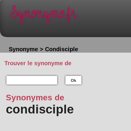
Synonyme > Condisciple
Trouver le synonyme de
Ok
Synonymes de
condisciple