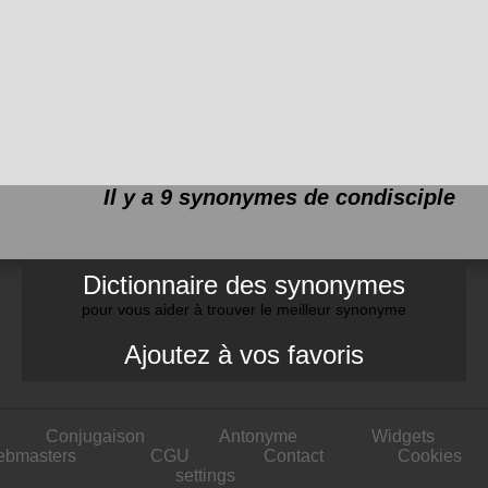
Il y a 9 synonymes de
condisciple
Dictionnaire des synonymes
pour vous aider à trouver le meilleur synonyme
Ajoutez à vos favoris
Conjugaison
Antonyme
Widgets
ebmasters
CGU
Contact
Cookies
settings