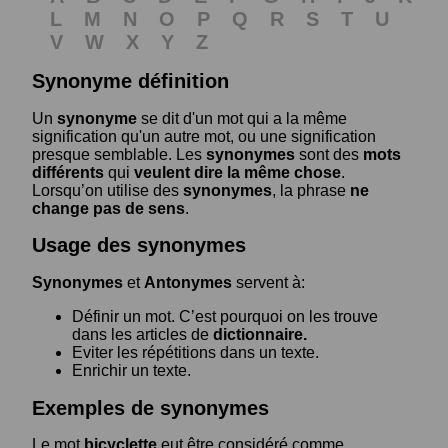
L
M
N
O
P
Q
R
S
T
U
V
W
X
Y
Z
Synonyme définition
Un
synonyme
se dit d'un mot qui a la même
signification qu'un autre mot, ou une signification
presque semblable. Les
synonymes
sont des
mots
différents
qui
veulent dire la même chose
.
Lorsqu’on utilise des
synonymes
, la phrase
ne
change pas de sens
.
Usage des synonymes
Synonymes
et
Antonymes
servent à:
Définir un mot. C’est pourquoi on les trouve
dans les articles de
dictionnaire.
Eviter les répétitions dans un texte.
Enrichir un texte.
Exemples de synonymes
Le mot
bicyclette
eut être considéré comme