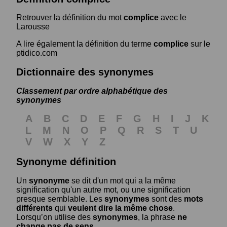
Retrouver la définition du mot
complice
avec le
Larousse
A lire également la définition du terme
complice
sur le
ptidico.com
Dictionnaire des synonymes
Classement par ordre alphabétique des
synonymes
A
B
C
D
E
F
G
H
I
J
K
L
M
N
O
P
Q
R
S
T
U
V
W
X
Y
Z
Synonyme définition
Un
synonyme
se dit d'un mot qui a la même
signification qu'un autre mot, ou une signification
presque semblable. Les
synonymes
sont des
mots
différents
qui
veulent dire la même chose
.
Lorsqu’on utilise des
synonymes
, la phrase
ne
change pas de sens
.