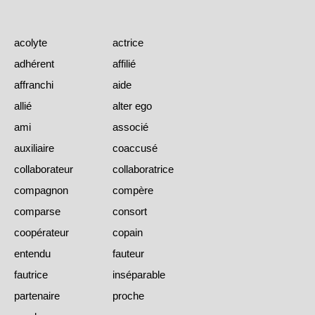
acolyte
actrice
adhérent
affilié
affranchi
aide
allié
alter ego
ami
associé
auxiliaire
coaccusé
collaborateur
collaboratrice
compagnon
compère
comparse
consort
coopérateur
copain
entendu
fauteur
fautrice
inséparable
partenaire
proche