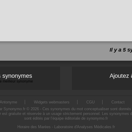
Il y a 5
es synonymes
Ajoutez 
 le meilleur synonyme
Antonyme
Widgets webmasters
CGU
Contact
 Synonymo.fr © 2026 - Ces synonymes du mot conceptualiser sont donnés à titr
 est gratuite et réservée à un usage strictement personnel. Les synonymes d
sont édités par l’équipe éditoriale de synonymo.fr
Horaire des Marées
-
Laboratoire d'Analyses Médicales.fr