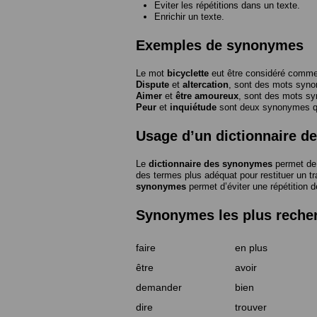
Eviter les répétitions dans un texte.
Enrichir un texte.
Exemples de synonymes
Le mot
bicyclette
eut être considéré com
Dispute
et
altercation
, sont des mots syn
Aimer
et
être amoureux
, sont des mots s
Peur
et
inquiétude
sont deux synonymes que
Usage d’un dictionnaire 
Le
dictionnaire des synonymes
permet de 
des termes plus adéquat pour restituer un trai
synonymes
permet d’éviter une répétition d
Synonymes les plus reche
faire
en plus
être
avoir
demander
bien
dire
trouver