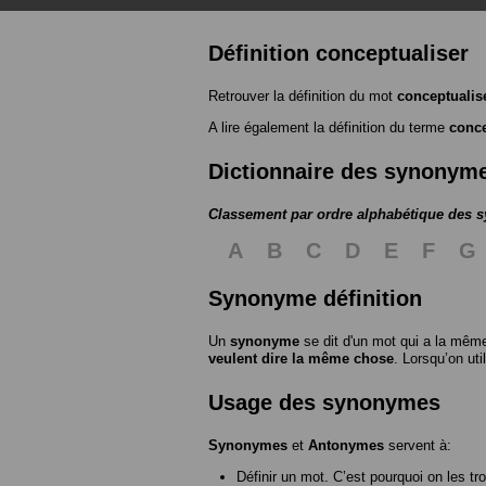
Définition conceptualiser
Retrouver la définition du mot
conceptualis
A lire également la définition du terme
conce
Dictionnaire des synonym
Classement par ordre alphabétique des
A
B
C
D
E
F
G
Synonyme définition
Un
synonyme
se dit d'un mot qui a la même
veulent dire la même chose
. Lorsqu’on ut
Usage des synonymes
Synonymes
et
Antonymes
servent à:
Définir un mot. C’est pourquoi on les tr