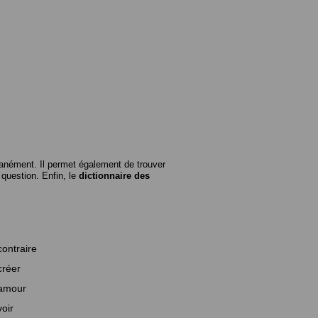
anément. Il permet également de trouver
n question. Enfin, le
dictionnaire des
contraire
créer
amour
voir