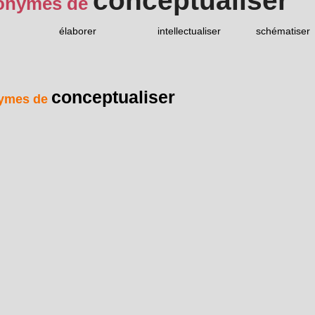
conceptualiser
onymes de
élaborer
intellectualiser
schématiser
conceptualiser
ymes de