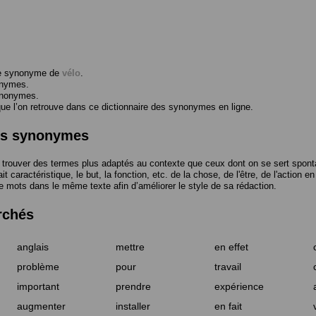
me synonyme de
vélo
.
onymes.
ynonymes.
 l’on retrouve dans ce dictionnaire des synonymes en ligne.
des synonymes
trouver des termes plus adaptés au contexte que ceux dont on se sert spont
t caractéristique, le but, la fonction, etc. de la chose, de l'être, de l'action e
e mots dans le même texte afin d’améliorer le style de sa rédaction.
rchés
anglais
mettre
en effet
problème
pour
travail
important
prendre
expérience
augmenter
installer
en fait