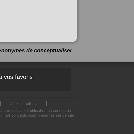
 synonymes de
conceptualiser
à vos favoris
Cookies settings
e indicatif. L'utilisation du service de
u mot conceptualiser présentés sur ce site