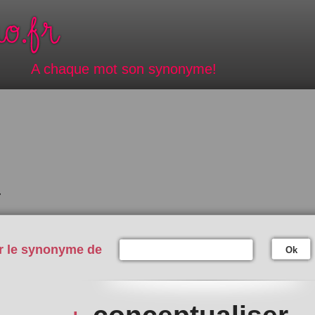
A chaque mot son synonyme!
r
r le synonyme de
Ok