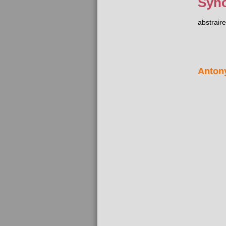
Syn
abstraire
Anton