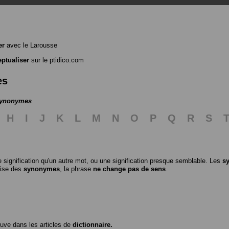
er
avec le Larousse
ptualiser
sur le ptidico.com
es
 synonymes
H
I
J
K
L
M
N
O
P
Q
R
S
 signification qu'un autre mot, ou une signification presque semblable. Les
s
ilise des
synonymes
, la phrase
ne change pas de sens
.
ouve dans les articles de
dictionnaire.