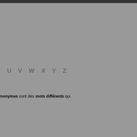
T
U
V
W
X
Y
Z
ynonymes
sont des
mots différents
qui