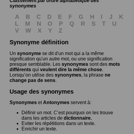
Classement par ordre alphabétique des
synonymes
A
B
C
D
E
F
G
H
I
J
K
L
M
N
O
P
Q
R
S
T
U
V
W
X
Y
Z
Synonyme définition
Un
synonyme
se dit d'un mot qui a la même
signification qu'un autre mot, ou une signification
presque semblable. Les
synonymes
sont des
mots
différents
qui
veulent dire la même chose
.
Lorsqu’on utilise des
synonymes
, la phrase
ne
change pas de sens
.
Usage des synonymes
Synonymes
et
Antonymes
servent à:
Définir un mot. C’est pourquoi on les trouve
dans les articles de
dictionnaire.
Eviter les répétitions dans un texte.
Enrichir un texte.