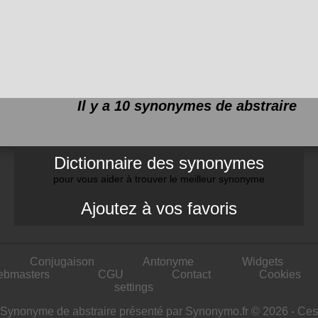
Il y a 10 synonymes de
abstraire
Dictionnaire des synonymes
pour vous aider à trouver le meilleur synonyme
Ajoutez à vos favoris
Conjugaison
Antonyme
Widgets
ebmasters
CGU
Contact
Cookies
settings
Synonyme de abstraire présenté par Synonymo.fr © 2026 - Ces