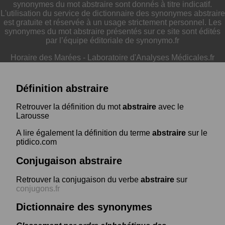
synonymes du mot abstraire sont donnés à titre indicatif.
L'utilisation du service de dictionnaire des synonymes abstraire
est gratuite et réservée à un usage strictement personnel. Les
synonymes du mot abstraire présentés sur ce site sont édités
par l’équipe éditoriale de synonymo.fr
Horaire des Marées
-
Laboratoire d'Analyses Médicales.fr
Définition abstraire
Retrouver la définition du mot
abstraire
avec le
Larousse
A lire également la définition du terme
abstraire
sur le
ptidico.com
Conjugaison abstraire
Retrouver la conjugaison du verbe
abstraire
sur
conjugons.fr
Dictionnaire des synonymes