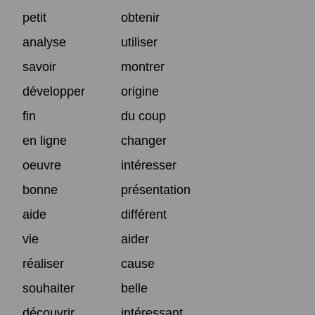
petit
obtenir
analyse
utiliser
savoir
montrer
développer
origine
fin
du coup
en ligne
changer
oeuvre
intéresser
bonne
présentation
aide
différent
vie
aider
réaliser
cause
souhaiter
belle
découvrir
intéressant