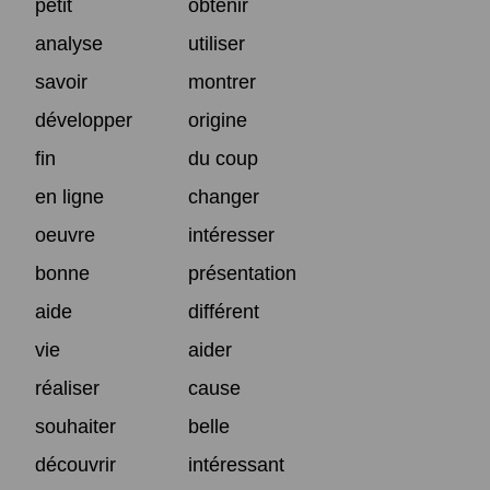
petit
obtenir
analyse
utiliser
savoir
montrer
développer
origine
fin
du coup
en ligne
changer
oeuvre
intéresser
bonne
présentation
aide
différent
vie
aider
réaliser
cause
souhaiter
belle
découvrir
intéressant