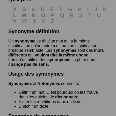
A
B
C
D
E
F
G
H
I
J
K
L
M
N
O
P
Q
R
S
T
U
V
W
X
Y
Z
Synonyme définition
Un
synonyme
se dit d'un mot qui a la même
signification qu'un autre mot, ou une signification
presque semblable. Les
synonymes
sont des
mots
différents
qui
veulent dire la même chose
.
Lorsqu’on utilise des
synonymes
, la phrase
ne
change pas de sens
.
Usage des synonymes
Synonymes
et
Antonymes
servent à:
Définir un mot. C’est pourquoi on les trouve
dans les articles de
dictionnaire.
Eviter les répétitions dans un texte.
Enrichir un texte.
Exemples de synonymes