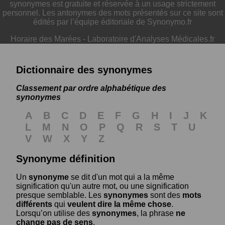
synonymes est gratuite et réservée à un usage strictement
personnel. Les antonymes des mots présentés sur ce site sont
édités par l’équipe éditoriale de Synonymo.fr
Horaire des Marées
-
Laboratoire d'Analyses Médicales.fr
Dictionnaire des synonymes
Classement par ordre alphabétique des
synonymes
A
B
C
D
E
F
G
H
I
J
K
L
M
N
O
P
Q
R
S
T
U
V
W
X
Y
Z
Synonyme définition
Un
synonyme
se dit d'un mot qui a la même
signification qu'un autre mot, ou une signification
presque semblable. Les
synonymes
sont des
mots
différents
qui
veulent dire la même chose
.
Lorsqu’on utilise des
synonymes
, la phrase
ne
change pas de sens
.