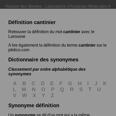
Horaire des Marées
-
Laboratoire d'Analyses Médicales.fr
Définition cantinier
Retrouver la définition du mot
cantinier
avec le
Larousse
A lire également la définition du terme
cantinier
sur le
ptidico.com
Dictionnaire des synonymes
Classement par ordre alphabétique des
synonymes
A
B
C
D
E
F
G
H
I
J
K
L
M
N
O
P
Q
R
S
T
U
V
W
X
Y
Z
Synonyme définition
Un
synonyme
se dit d'un mot qui a la même