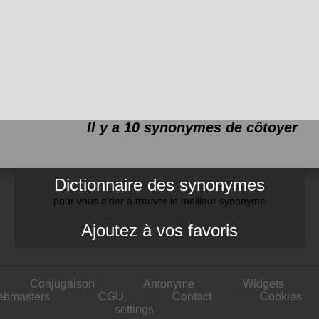
Il y a 10 synonymes de
côtoyer
Dictionnaire des synonymes
pour vous aider à trouver le meilleur synonyme
Ajoutez à vos favoris
Conjugaison
Antonyme
Widgets
ebmasters
CGU
Contact
Cookies
settings