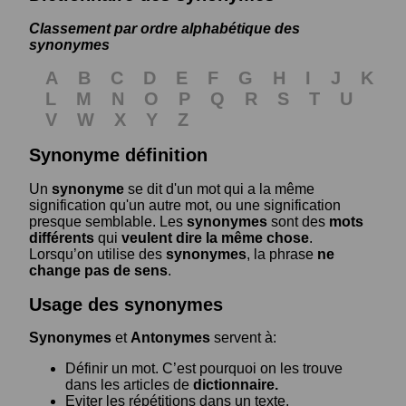
Classement par ordre alphabétique des
synonymes
A
B
C
D
E
F
G
H
I
J
K
L
M
N
O
P
Q
R
S
T
U
V
W
X
Y
Z
Synonyme définition
Un
synonyme
se dit d'un mot qui a la même
signification qu'un autre mot, ou une signification
presque semblable. Les
synonymes
sont des
mots
différents
qui
veulent dire la même chose
.
Lorsqu’on utilise des
synonymes
, la phrase
ne
change pas de sens
.
Usage des synonymes
Synonymes
et
Antonymes
servent à:
Définir un mot. C’est pourquoi on les trouve
dans les articles de
dictionnaire.
Eviter les répétitions dans un texte.