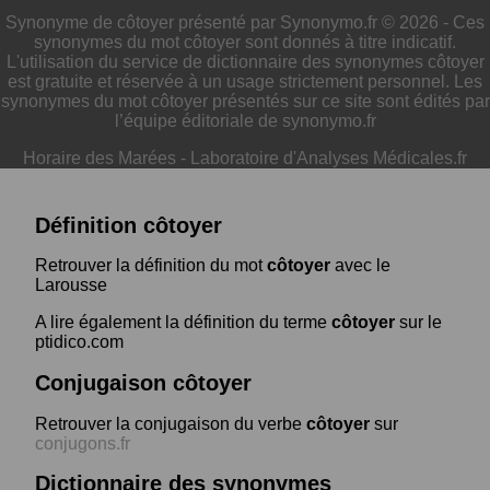
Synonyme de côtoyer présenté par Synonymo.fr © 2026 - Ces
synonymes du mot côtoyer sont donnés à titre indicatif.
L'utilisation du service de dictionnaire des synonymes côtoyer
est gratuite et réservée à un usage strictement personnel. Les
synonymes du mot côtoyer présentés sur ce site sont édités par
l’équipe éditoriale de synonymo.fr
Horaire des Marées
-
Laboratoire d'Analyses Médicales.fr
Définition côtoyer
Retrouver la définition du mot
côtoyer
avec le
Larousse
A lire également la définition du terme
côtoyer
sur le
ptidico.com
Conjugaison côtoyer
Retrouver la conjugaison du verbe
côtoyer
sur
conjugons.fr
Dictionnaire des synonymes