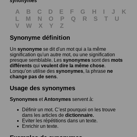
synonymes
A
B
C
D
E
F
G
H
I
J
K
L
M
N
O
P
Q
R
S
T
U
V
W
X
Y
Z
Synonyme définition
Un
synonyme
se dit d'un mot qui a la même
signification qu'un autre mot, ou une signification
presque semblable. Les
synonymes
sont des
mots
différents
qui
veulent dire la même chose
.
Lorsqu’on utilise des
synonymes
, la phrase
ne
change pas de sens
.
Usage des synonymes
Synonymes
et
Antonymes
servent à:
Définir un mot. C’est pourquoi on les trouve
dans les articles de
dictionnaire.
Eviter les répétitions dans un texte.
Enrichir un texte.