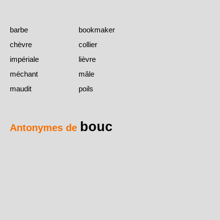
barbe
bookmaker
chèvre
collier
impériale
lièvre
méchant
mâle
maudit
poils
bouc
Antonymes de