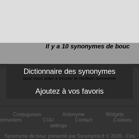
Il y a 10 synonymes de
bouc
Dictionnaire des synonymes
pour vous aider à trouver le meilleur synonyme
Ajoutez à vos favoris
Conjugaison
Antonyme
Widgets
ebmasters
CGU
Contact
Cookies
settings
Synonyme de bouc présenté par Synonymo.fr © 2026 - Ces