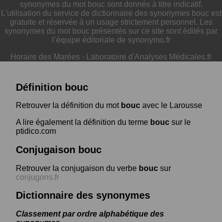
synonymes du mot bouc sont donnés à titre indicatif.
L'utilisation du service de dictionnaire des synonymes bouc est
gratuite et réservée à un usage strictement personnel. Les
synonymes du mot bouc présentés sur ce site sont édités par
l’équipe éditoriale de synonymo.fr
Horaire des Marées
-
Laboratoire d'Analyses Médicales.fr
Définition bouc
Retrouver la définition du mot
bouc
avec le Larousse
A lire également la définition du terme
bouc
sur le
ptidico.com
Conjugaison bouc
Retrouver la conjugaison du verbe
bouc
sur
conjugons.fr
Dictionnaire des synonymes
Classement par ordre alphabétique des