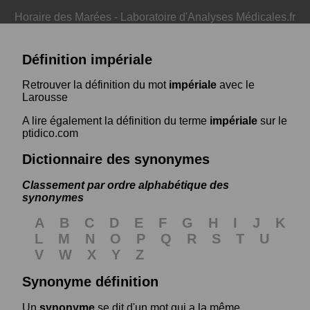
Horaire des Marées
-
Laboratoire d'Analyses Médicales.fr
Définition impériale
Retrouver la définition du mot
impériale
avec le
Larousse
A lire également la définition du terme
impériale
sur le
ptidico.com
Dictionnaire des synonymes
Classement par ordre alphabétique des
synonymes
A
B
C
D
E
F
G
H
I
J
K
L
M
N
O
P
Q
R
S
T
U
V
W
X
Y
Z
Synonyme définition
Un
synonyme
se dit d'un mot qui a la même