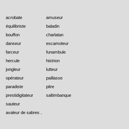
acrobate
amuseur
équilibriste
baladin
bouffon
charlatan
danseur
escamoteur
farceur
funambule
hercule
histrion
jongleur
lutteur
opérateur
paillasse
paradiste
pitre
prestidigitateur
saltimbanque
sauteur
avaleur de sabres
,