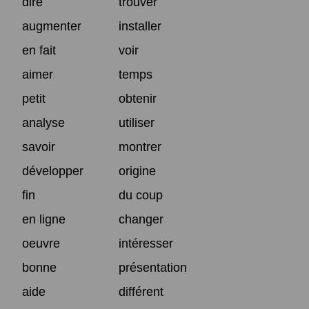
dire
trouver
augmenter
installer
en fait
voir
aimer
temps
petit
obtenir
analyse
utiliser
savoir
montrer
développer
origine
fin
du coup
en ligne
changer
oeuvre
intéresser
bonne
présentation
aide
différent