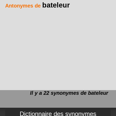
bateleur
Antonymes de
Il y a 22 synonymes de
bateleur
Dictionnaire des synonymes