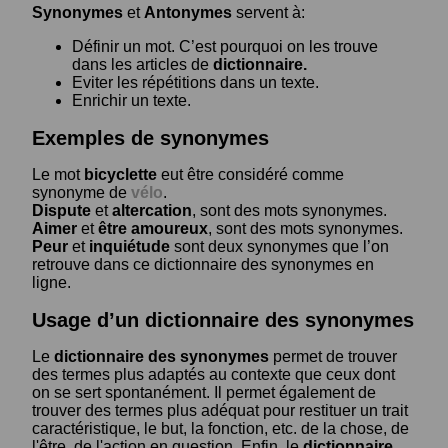
Synonymes
et
Antonymes
servent à:
Définir un mot. C’est pourquoi on les trouve
dans les articles de
dictionnaire.
Eviter les répétitions dans un texte.
Enrichir un texte.
Exemples de synonymes
Le mot
bicyclette
eut être considéré comme
synonyme de
vélo
.
Dispute
et
altercation
, sont des mots synonymes.
Aimer
et
être amoureux
, sont des mots synonymes.
Peur
et
inquiétude
sont deux synonymes que l’on
retrouve dans ce dictionnaire des synonymes en
ligne.
Usage d’un dictionnaire des synonymes
Le
dictionnaire des synonymes
permet de trouver
des termes plus adaptés au contexte que ceux dont
on se sert spontanément. Il permet également de
trouver des termes plus adéquat pour restituer un trait
caractéristique, le but, la fonction, etc. de la chose, de
l'être, de l'action en question. Enfin, le
dictionnaire