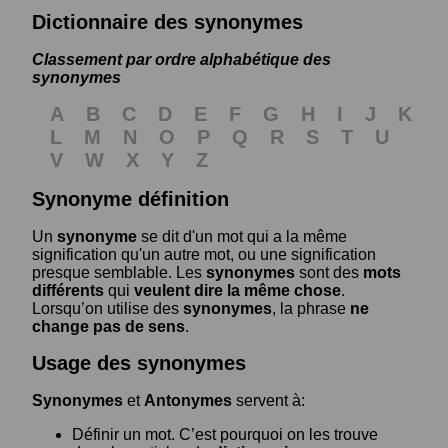
Dictionnaire des synonymes
Classement par ordre alphabétique des
synonymes
A
B
C
D
E
F
G
H
I
J
K
L
M
N
O
P
Q
R
S
T
U
V
W
X
Y
Z
Synonyme définition
Un
synonyme
se dit d'un mot qui a la même
signification qu'un autre mot, ou une signification
presque semblable. Les
synonymes
sont des
mots
différents
qui
veulent dire la même chose
.
Lorsqu’on utilise des
synonymes
, la phrase
ne
change pas de sens
.
Usage des synonymes
Synonymes
et
Antonymes
servent à:
Définir un mot. C’est pourquoi on les trouve