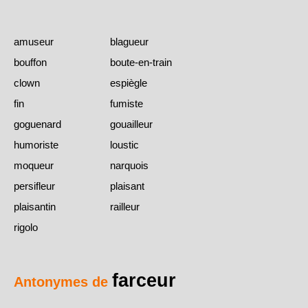
amuseur
blagueur
bouffon
boute-en-train
clown
espiègle
fin
fumiste
goguenard
gouailleur
humoriste
loustic
moqueur
narquois
persifleur
plaisant
plaisantin
railleur
rigolo
farceur
Antonymes de