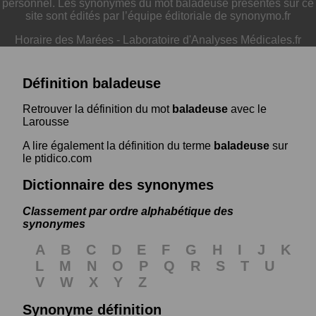
personnel. Les synonymes du mot baladeuse présentés sur ce
site sont édités par l’équipe éditoriale de synonymo.fr
Horaire des Marées
-
Laboratoire d'Analyses Médicales.fr
Définition baladeuse
Retrouver la définition du mot
baladeuse
avec le
Larousse
A lire également la définition du terme
baladeuse
sur
le ptidico.com
Dictionnaire des synonymes
Classement par ordre alphabétique des
synonymes
A
B
C
D
E
F
G
H
I
J
K
L
M
N
O
P
Q
R
S
T
U
V
W
X
Y
Z
Synonyme définition