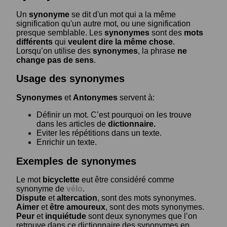
Un
synonyme
se dit d'un mot qui a la même
signification qu'un autre mot, ou une signification
presque semblable. Les
synonymes
sont des
mots
différents
qui
veulent dire la même chose
.
Lorsqu’on utilise des
synonymes
, la phrase
ne
change pas de sens
.
Usage des synonymes
Synonymes
et
Antonymes
servent à:
Définir un mot. C’est pourquoi on les trouve
dans les articles de
dictionnaire.
Eviter les répétitions dans un texte.
Enrichir un texte.
Exemples de synonymes
Le mot
bicyclette
eut être considéré comme
synonyme de
vélo
.
Dispute
et
altercation
, sont des mots synonymes.
Aimer
et
être amoureux
, sont des mots synonymes.
Peur
et
inquiétude
sont deux synonymes que l’on
retrouve dans ce dictionnaire des synonymes en