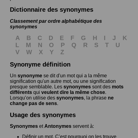
Dictionnaire des synonymes
Classement par ordre alphabétique des
synonymes
A
B
C
D
E
F
G
H
I
J
K
L
M
N
O
P
Q
R
S
T
U
V
W
X
Y
Z
Synonyme définition
Un
synonyme
se dit d'un mot qui a la même
signification qu'un autre mot, ou une signification
presque semblable. Les
synonymes
sont des
mots
différents
qui
veulent dire la même chose
.
Lorsqu’on utilise des
synonymes
, la phrase
ne
change pas de sens
.
Usage des synonymes
Synonymes
et
Antonymes
servent à:
Définir un mot. C’est pourquoi on les trouve