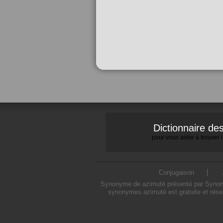
Dictionnaire d
pour vous aider à trouver
Conjugaison
Synonyme de azimuté présenté par Synonymo
synonymes azimuté est gratuite et rése