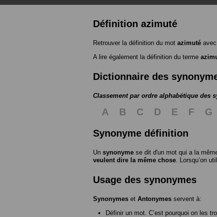
Définition azimuté
Retrouver la définition du mot
azimuté
avec 
A lire également la définition du terme
azim
Dictionnaire des synonym
Classement par ordre alphabétique des
A
B
C
D
E
F
G
Synonyme définition
Un
synonyme
se dit d'un mot qui a la même
veulent dire la même chose
. Lorsqu’on ut
Usage des synonymes
Synonymes
et
Antonymes
servent à:
Définir un mot. C’est pourquoi on les tr