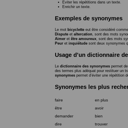
Eviter les répétitions dans un texte.
Enrichir un texte.
Exemples de synonymes
Le mot
bicyclette
eut être considéré com
Dispute
et
altercation
, sont des mots syn
Aimer
et
être amoureux
, sont des mots s
Peur
et
inquiétude
sont deux synonymes que
Usage d’un dictionnaire 
Le
dictionnaire des synonymes
permet de 
des termes plus adéquat pour restituer un trai
synonymes
permet d’éviter une répétition d
Synonymes les plus reche
faire
en plus
être
avoir
demander
bien
dire
trouver