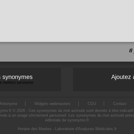
I
es synonymes
Ajoutez 
 le meilleur synonyme
Antonyme
Widgets webmasters
CGU
Contact
.fr © 2026 - Ces synonymes du mot azimuté sont donnés à titre indicatif. L'
rvée à un usage strictement personnel. Les synonymes du mot azimuté présent
éditoriale de synonymo.fr
Horaire des Marées
-
Laboratoire d'Analyses Médicales.fr