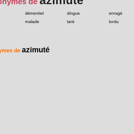
azimuté
onymes de
é
démentiel
dingue
enragé
malade
taré
tordu
azimuté
ymes de