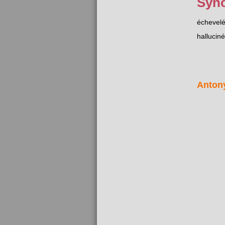
Syn
échevel
halluciné
Anton