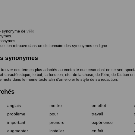
me synonyme de
vélo
.
onymes.
ynonymes.
 l’on retrouve dans ce dictionnaire des synonymes en ligne.
des synonymes
trouver des termes plus adaptés au contexte que ceux dont on se sert spont
t caractéristique, le but, la fonction, etc. de la chose, de l'être, de l'action e
e mots dans le même texte afin d’améliorer le style de sa rédaction.
rchés
anglais
mettre
en effet
problème
pour
travail
important
prendre
expérience
augmenter
installer
en fait