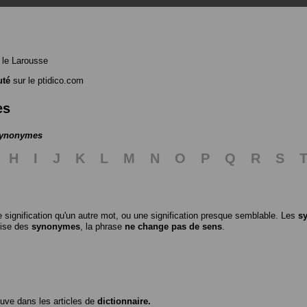
le Larousse
uté
sur le ptidico.com
es
 synonymes
H
I
J
K
L
M
N
O
P
Q
R
S
 signification qu'un autre mot, ou une signification presque semblable. Les
s
ilise des
synonymes
, la phrase
ne change pas de sens
.
ouve dans les articles de
dictionnaire.