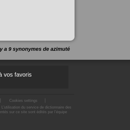
l y a 9 synonymes de
azimuté
à vos favoris
Cookies settings
utilisation du service de dictionnaire des
és sur ce site sont édités par l’équipe