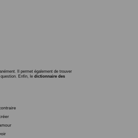
anément. Il permet également de trouver
n question. Enfin, le
dictionnaire des
contraire
créer
amour
voir