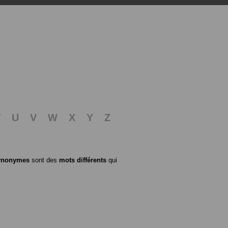
T
U
V
W
X
Y
Z
ynonymes
sont des
mots différents
qui