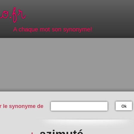
A chaque mot son synonyme!
r le synonyme de
Ok