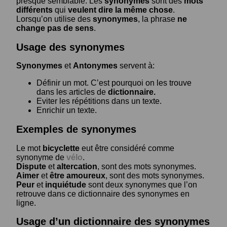
presque semblable. Les
synonymes
sont des
mots
différents
qui
veulent dire la même chose
.
Lorsqu’on utilise des
synonymes
, la phrase
ne
change pas de sens
.
Usage des synonymes
Synonymes
et
Antonymes
servent à:
Définir un mot. C’est pourquoi on les trouve
dans les articles de
dictionnaire.
Eviter les répétitions dans un texte.
Enrichir un texte.
Exemples de synonymes
Le mot
bicyclette
eut être considéré comme
synonyme de
vélo
.
Dispute
et
altercation
, sont des mots synonymes.
Aimer
et
être amoureux
, sont des mots synonymes.
Peur
et
inquiétude
sont deux synonymes que l’on
retrouve dans ce dictionnaire des synonymes en
ligne.
Usage d’un dictionnaire des synonymes