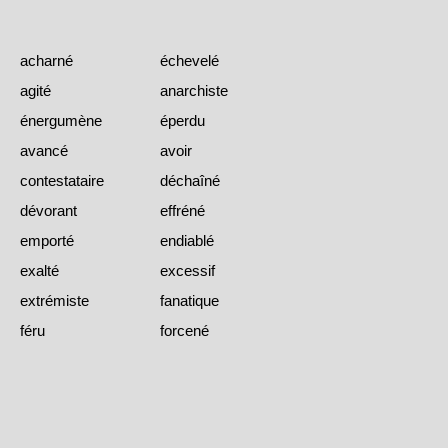
acharné
échevelé
agité
anarchiste
énergumène
éperdu
avancé
avoir
contestataire
déchaîné
dévorant
effréné
emporté
endiablé
exalté
excessif
extrémiste
fanatique
féru
forcené