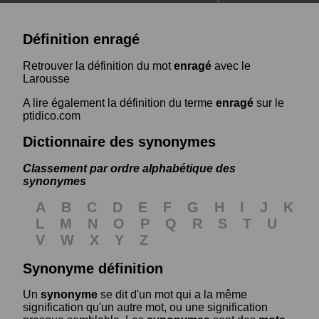
Définition enragé
Retrouver la définition du mot
enragé
avec le
Larousse
A lire également la définition du terme
enragé
sur le
ptidico.com
Dictionnaire des synonymes
Classement par ordre alphabétique des
synonymes
A
B
C
D
E
F
G
H
I
J
K
L
M
N
O
P
Q
R
S
T
U
V
W
X
Y
Z
Synonyme définition
Un
synonyme
se dit d'un mot qui a la même
signification qu'un autre mot, ou une signification