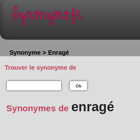
Synonyme > Enragé
Trouver le synonyme de
Ok
enragé
Synonymes de