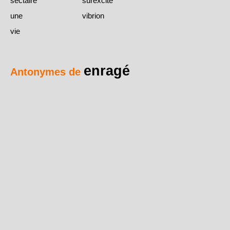
sectaire
surexcité
une
vibrion
vie
enragé
Antonymes de