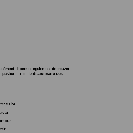
anément. Il permet également de trouver
n question. Enfin, le
dictionnaire des
contraire
créer
amour
voir