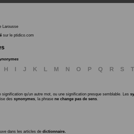
e Larousse
té
sur le ptidico.com
es
 synonymes
H
I
J
K
L
M
N
O
P
Q
R
S
 signification qu'un autre mot, ou une signification presque semblable. Les
s
ilise des
synonymes
, la phrase
ne change pas de sens
.
ouve dans les articles de
dictionnaire.