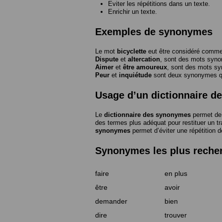
Eviter les répétitions dans un texte.
Enrichir un texte.
Exemples de synonymes
Le mot
bicyclette
eut être considéré com
Dispute
et
altercation
, sont des mots syn
Aimer
et
être amoureux
, sont des mots s
Peur
et
inquiétude
sont deux synonymes que
Usage d’un dictionnaire 
Le
dictionnaire des synonymes
permet de 
des termes plus adéquat pour restituer un trai
synonymes
permet d’éviter une répétition d
Synonymes les plus reche
faire
en plus
être
avoir
demander
bien
dire
trouver