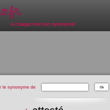
A chaque mot son synonyme!
r le synonyme de
Ok