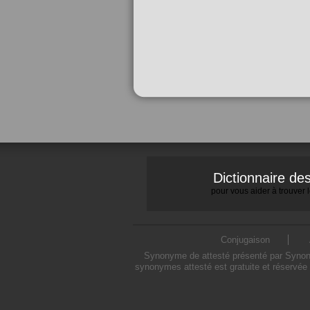
Dictionnaire d
pour vous aider à trouver
Conjugaison
Synonyme de attesté présenté par Synonym
synonymes attesté est gratuite et réservée 