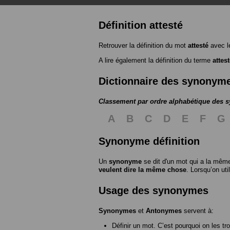
Définition attesté
Retrouver la définition du mot
attesté
avec l
A lire également la définition du terme
attes
Dictionnaire des synonym
Classement par ordre alphabétique des
A
B
C
D
E
F
G
Synonyme définition
Un
synonyme
se dit d'un mot qui a la même
veulent dire la même chose
. Lorsqu’on ut
Usage des synonymes
Synonymes
et
Antonymes
servent à:
Définir un mot. C’est pourquoi on les tr