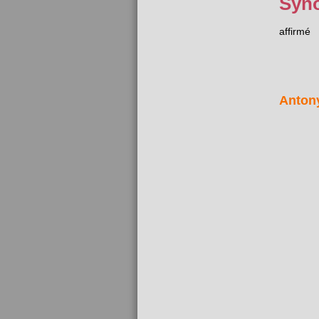
Syn
affirmé
Anton