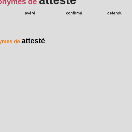
attesté
onymes de
avéré
confirmé
défendu
attesté
ymes de