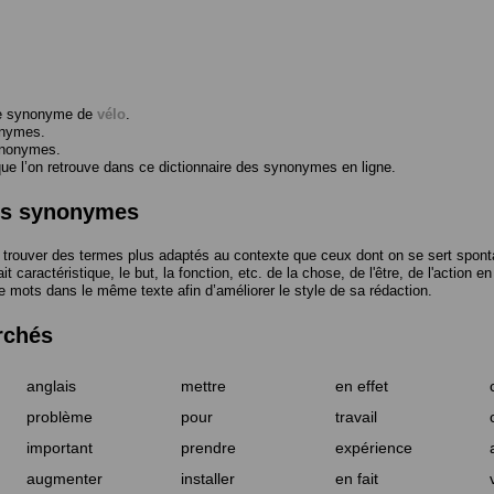
me synonyme de
vélo
.
onymes.
ynonymes.
 l’on retrouve dans ce dictionnaire des synonymes en ligne.
des synonymes
trouver des termes plus adaptés au contexte que ceux dont on se sert spont
t caractéristique, le but, la fonction, etc. de la chose, de l'être, de l'action e
e mots dans le même texte afin d’améliorer le style de sa rédaction.
rchés
anglais
mettre
en effet
problème
pour
travail
important
prendre
expérience
augmenter
installer
en fait