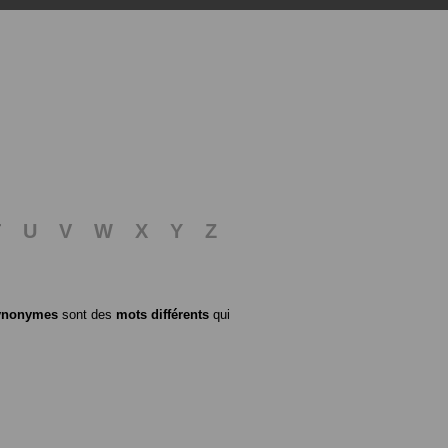
T
U
V
W
X
Y
Z
ynonymes
sont des
mots différents
qui