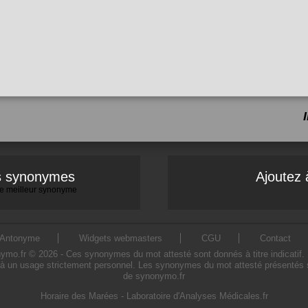
es synonymes
Ajoutez 
 le meilleur synonyme
Antonyme
Widgets webmasters
CGU
Contact
o.fr © 2026 - Ces synonymes du mot attesté sont donnés à titre indicatif. L'u
à un usage strictement personnel. Les synonymes du mot attesté présentés sur
de synonymo.fr
Horaire des Marées
-
Laboratoire d'Analyses Médicales.fr