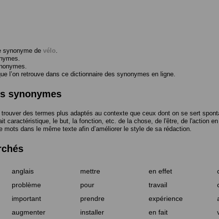
me synonyme de
vélo
.
onymes.
ynonymes.
 l’on retrouve dans ce dictionnaire des synonymes en ligne.
des synonymes
trouver des termes plus adaptés au contexte que ceux dont on se sert spont
t caractéristique, le but, la fonction, etc. de la chose, de l'être, de l'action e
e mots dans le même texte afin d’améliorer le style de sa rédaction.
rchés
anglais
mettre
en effet
problème
pour
travail
important
prendre
expérience
augmenter
installer
en fait