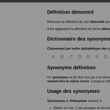
Définition démontré
Retrouver la définition du mot
démontré
ave
A lire également la définition du terme
démo
Dictionnaire des synonym
Classement par ordre alphabétique des
A
B
C
D
E
F
G
Synonyme définition
Un
synonyme
se dit d'un mot qui a la même
veulent dire la même chose
. Lorsqu’on ut
Usage des synonymes
Synonymes
et
Antonymes
servent à:
Définir un mot. C’est pourquoi on les tr