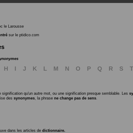
c le Larousse
ntré
sur le ptidico.com
es
 synonymes
H
I
J
K
L
M
N
O
P
Q
R
S
 signification qu'un autre mot, ou une signification presque semblable. Les
s
ilise des
synonymes
, la phrase
ne change pas de sens
.
ouve dans les articles de
dictionnaire.