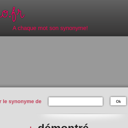
A chaque mot son synonyme!
r le synonyme de
Ok