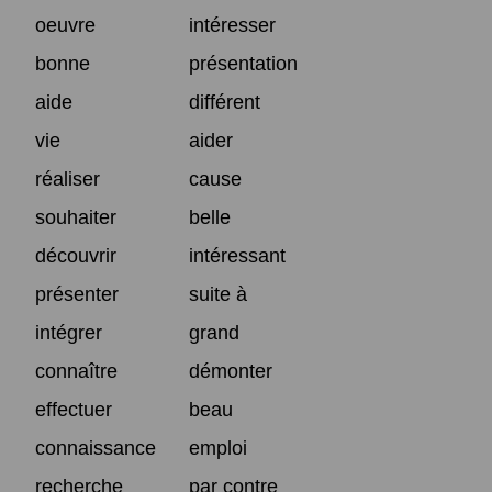
oeuvre
intéresser
bonne
présentation
aide
différent
vie
aider
réaliser
cause
souhaiter
belle
découvrir
intéressant
présenter
suite à
intégrer
grand
connaître
démonter
effectuer
beau
connaissance
emploi
recherche
par contre