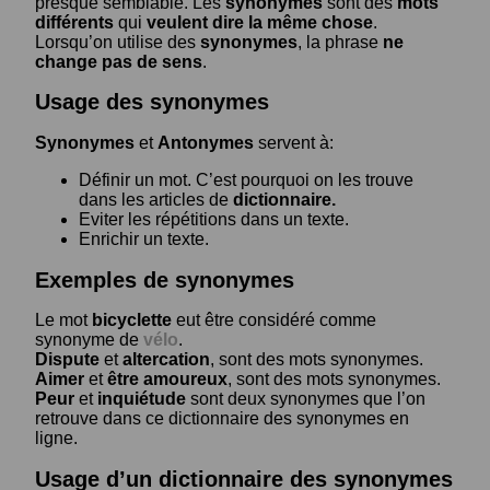
presque semblable. Les
synonymes
sont des
mots
différents
qui
veulent dire la même chose
.
Lorsqu’on utilise des
synonymes
, la phrase
ne
change pas de sens
.
Usage des synonymes
Synonymes
et
Antonymes
servent à:
Définir un mot. C’est pourquoi on les trouve
dans les articles de
dictionnaire.
Eviter les répétitions dans un texte.
Enrichir un texte.
Exemples de synonymes
Le mot
bicyclette
eut être considéré comme
synonyme de
vélo
.
Dispute
et
altercation
, sont des mots synonymes.
Aimer
et
être amoureux
, sont des mots synonymes.
Peur
et
inquiétude
sont deux synonymes que l’on
retrouve dans ce dictionnaire des synonymes en
ligne.
Usage d’un dictionnaire des synonymes