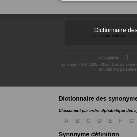
Dictionnaire d
pour vous aider à trouver
Conjugaison
Synonymo.fr © 2009 - 2026. Ces synonymes s
strictement personnel
Dictionnaire des synonym
Classement par ordre alphabétique des
A
B
C
D
E
F
G
Synonyme définition