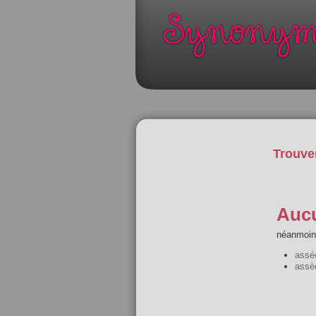
Trouve
Aucu
néanmoins
assé
assè