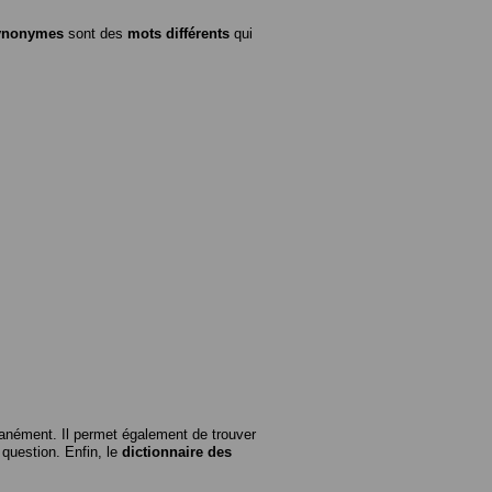
ynonymes
sont des
mots différents
qui
anément. Il permet également de trouver
n question. Enfin, le
dictionnaire des