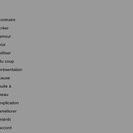
contraire
créer
amour
voir
utiliser
du coup
présentation
cause
suite à
beau
explication
améliorer
intérêt
accord