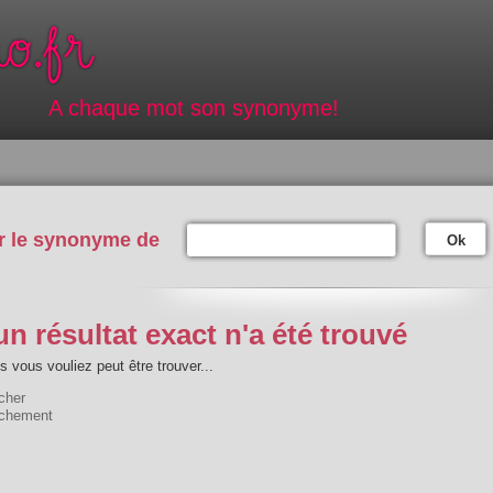
A chaque mot son synonyme!
r le synonyme de
Ok
n résultat exact n'a été trouvé
 vous vouliez peut être trouver...
cher
chement