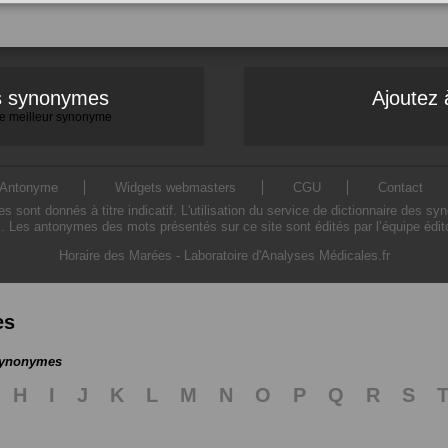
es synonymes
Ajoutez 
 le meilleur synonyme
Antonyme
Widgets webmasters
CGU
Contact
ont donnés à titre indicatif. L'utilisation du service de dictionnaire des sy
. Les antonymes des mots présentés sur ce site sont édités par l’équipe édi
Horaire des Marées
-
Laboratoire d'Analyses Médicales.fr
es
 synonymes
H
I
J
K
L
M
N
O
P
Q
R
S