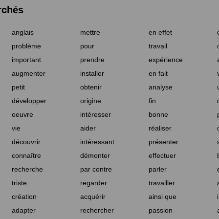
rchés
anglais
mettre
en effet
problème
pour
travail
important
prendre
expérience
augmenter
installer
en fait
petit
obtenir
analyse
développer
origine
fin
oeuvre
intéresser
bonne
vie
aider
réaliser
découvrir
intéressant
présenter
connaître
démonter
effectuer
recherche
par contre
parler
triste
regarder
travailler
création
acquérir
ainsi que
adapter
rechercher
passion