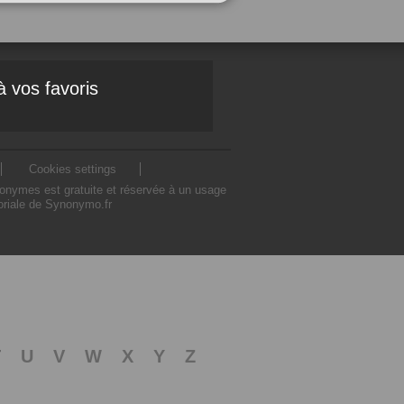
à vos favoris
Cookies settings
nonymes est gratuite et réservée à un usage
toriale de Synonymo.fr
T
U
V
W
X
Y
Z