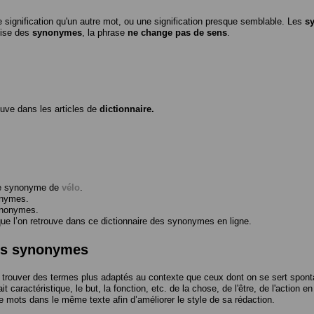
 signification qu'un autre mot, ou une signification presque semblable. Les
s
ilise des
synonymes
, la phrase
ne change pas de sens
.
ouve dans les articles de
dictionnaire.
me synonyme de
vélo
.
onymes.
ynonymes.
 l’on retrouve dans ce dictionnaire des synonymes en ligne.
des synonymes
trouver des termes plus adaptés au contexte que ceux dont on se sert spont
t caractéristique, le but, la fonction, etc. de la chose, de l'être, de l'action e
e mots dans le même texte afin d’améliorer le style de sa rédaction.