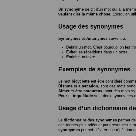
Un
synonyme
se dit d'un mot qui a la même
veulent dire la même chose
. Lorsqu’on ut
Usage des synonymes
Synonymes
et
Antonymes
servent à:
Définir un mot. C’est pourquoi on les tr
Eviter les répétitions dans un texte.
Enrichir un texte.
Exemples de synonymes
Le mot
bicyclette
eut être considéré com
Dispute
et
altercation
, sont des mots syn
Aimer
et
être amoureux
, sont des mots s
Peur
et
inquiétude
sont deux synonymes que
Usage d’un dictionnaire 
Le
dictionnaire des synonymes
permet de 
des termes plus adéquat pour restituer un trai
synonymes
permet d’éviter une répétition d