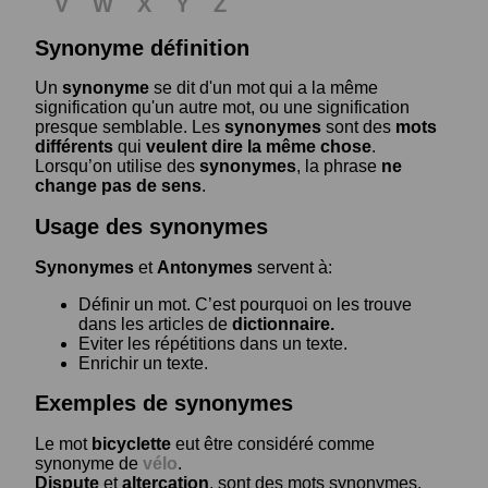
V
W
X
Y
Z
Synonyme définition
Un
synonyme
se dit d'un mot qui a la même
signification qu'un autre mot, ou une signification
presque semblable. Les
synonymes
sont des
mots
différents
qui
veulent dire la même chose
.
Lorsqu’on utilise des
synonymes
, la phrase
ne
change pas de sens
.
Usage des synonymes
Synonymes
et
Antonymes
servent à:
Définir un mot. C’est pourquoi on les trouve
dans les articles de
dictionnaire.
Eviter les répétitions dans un texte.
Enrichir un texte.
Exemples de synonymes
Le mot
bicyclette
eut être considéré comme
synonyme de
vélo
.
Dispute
et
altercation
, sont des mots synonymes.