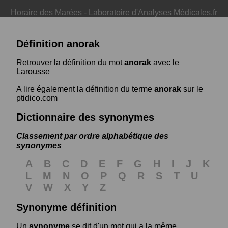
Horaire des Marées
-
Laboratoire d'Analyses Médicales.fr
Définition anorak
Retrouver la définition du mot
anorak
avec le
Larousse
A lire également la définition du terme
anorak
sur le
ptidico.com
Dictionnaire des synonymes
Classement par ordre alphabétique des
synonymes
A
B
C
D
E
F
G
H
I
J
K
L
M
N
O
P
Q
R
S
T
U
V
W
X
Y
Z
Synonyme définition
Un
synonyme
se dit d'un mot qui a la même