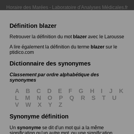
Horaire des Marées
-
Laboratoire d'Analyses Médicales.fr
Définition blazer
Retrouver la définition du mot
blazer
avec le Larousse
A lire également la définition du terme
blazer
sur le
ptidico.com
Dictionnaire des synonymes
Classement par ordre alphabétique des
synonymes
A
B
C
D
E
F
G
H
I
J
K
L
M
N
O
P
Q
R
S
T
U
V
W
X
Y
Z
Synonyme définition
Un
synonyme
se dit d'un mot qui a la même
signification qu'un autre mot, ou une signification