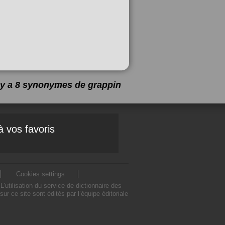
l y a 8 synonymes de
grappin
à vos favoris
Cookies settings
utilisation du service de dictionnaire des
 ce site sont édités par l’équipe éditoriale