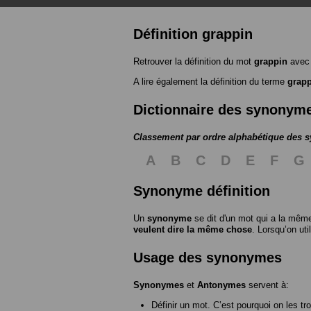
Définition grappin
Retrouver la définition du mot
grappin
avec 
A lire également la définition du terme
grap
Dictionnaire des synonym
Classement par ordre alphabétique des
A
B
C
D
E
F
G
Synonyme définition
Un
synonyme
se dit d'un mot qui a la même
veulent dire la même chose
. Lorsqu’on ut
Usage des synonymes
Synonymes
et
Antonymes
servent à:
Définir un mot. C’est pourquoi on les tr