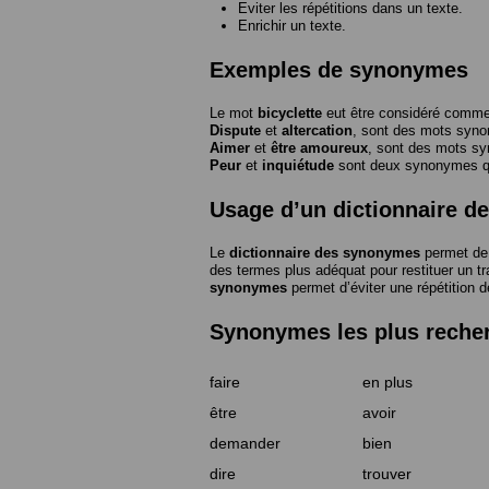
Eviter les répétitions dans un texte.
Enrichir un texte.
Exemples de synonymes
Le mot
bicyclette
eut être considéré com
Dispute
et
altercation
, sont des mots syn
Aimer
et
être amoureux
, sont des mots s
Peur
et
inquiétude
sont deux synonymes que
Usage d’un dictionnaire 
Le
dictionnaire des synonymes
permet de 
des termes plus adéquat pour restituer un trai
synonymes
permet d’éviter une répétition d
Synonymes les plus reche
faire
en plus
être
avoir
demander
bien
dire
trouver