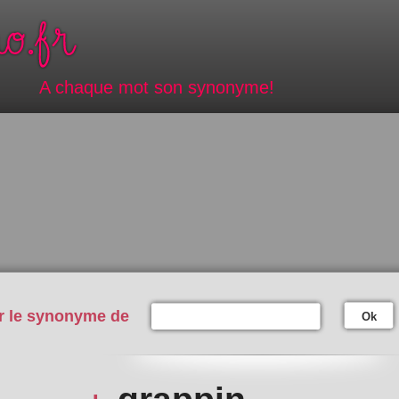
A chaque mot son synonyme!
r le synonyme de
Ok