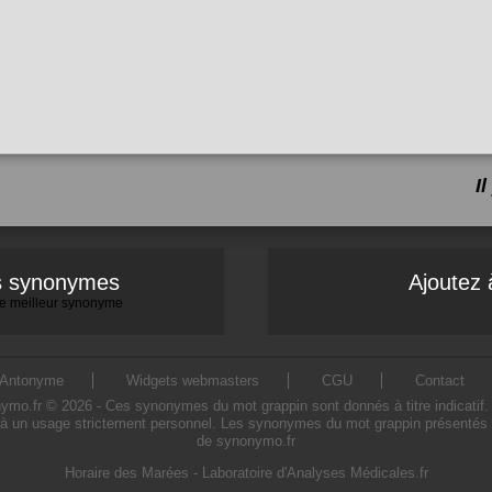
I
es synonymes
Ajoutez 
 le meilleur synonyme
Antonyme
Widgets webmasters
CGU
Contact
.fr © 2026 - Ces synonymes du mot grappin sont donnés à titre indicatif. L'
à un usage strictement personnel. Les synonymes du mot grappin présentés sur
de synonymo.fr
Horaire des Marées
-
Laboratoire d'Analyses Médicales.fr