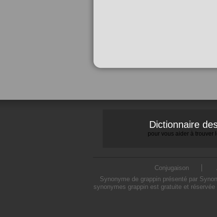
Dictionnaire d
pour vous aider à trouver
Conjugaison
Synonyme de grappin présenté par Synonymo
synonymes grappin est gratuite et réservée 