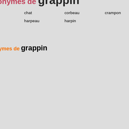
grappin
onymes de
chat
corbeau
crampon
harpeau
harpin
grappin
ymes de