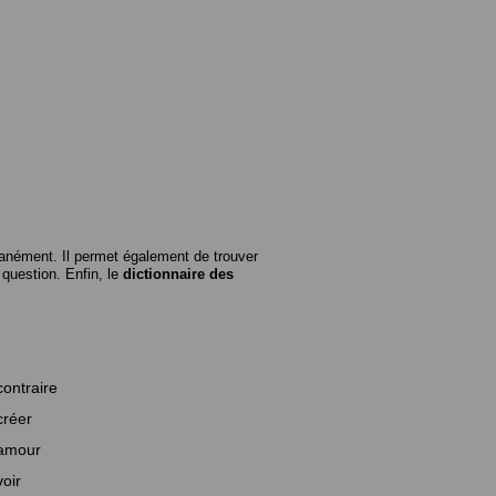
anément. Il permet également de trouver
n question. Enfin, le
dictionnaire des
contraire
créer
amour
voir