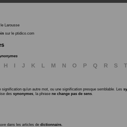
le Larousse
pin
sur le ptidico.com
es
 synonymes
H
I
J
K
L
M
N
O
P
Q
R
S
 signification qu'un autre mot, ou une signification presque semblable. Les
s
ilise des
synonymes
, la phrase
ne change pas de sens
.
ouve dans les articles de
dictionnaire.