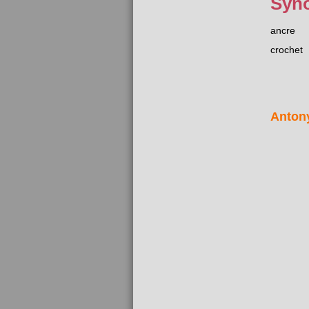
Syn
ancre
crochet
Anton