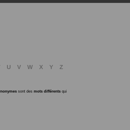
T
U
V
W
X
Y
Z
ynonymes
sont des
mots différents
qui