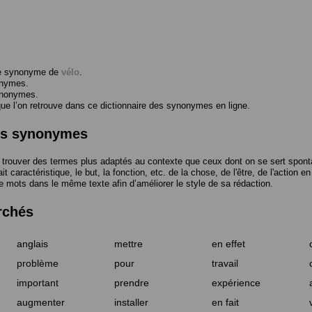
me synonyme de
vélo
.
onymes.
ynonymes.
 l’on retrouve dans ce dictionnaire des synonymes en ligne.
des synonymes
trouver des termes plus adaptés au contexte que ceux dont on se sert spont
t caractéristique, le but, la fonction, etc. de la chose, de l'être, de l'action e
e mots dans le même texte afin d’améliorer le style de sa rédaction.
rchés
anglais
mettre
en effet
problème
pour
travail
important
prendre
expérience
augmenter
installer
en fait