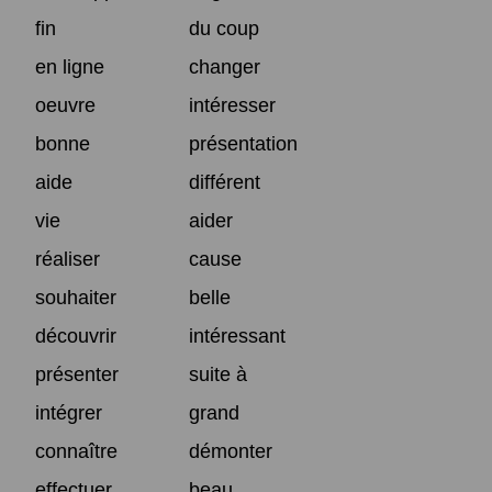
fin
du coup
en ligne
changer
oeuvre
intéresser
bonne
présentation
aide
différent
vie
aider
réaliser
cause
souhaiter
belle
découvrir
intéressant
présenter
suite à
intégrer
grand
connaître
démonter
effectuer
beau