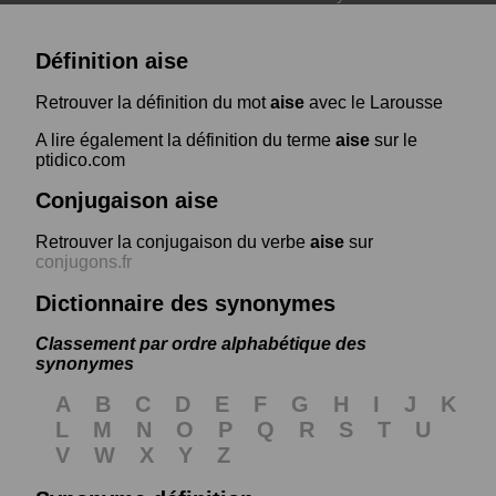
Définition aise
Retrouver la définition du mot
aise
avec le Larousse
A lire également la définition du terme
aise
sur le
ptidico.com
Conjugaison aise
Retrouver la conjugaison du verbe
aise
sur
conjugons.fr
Dictionnaire des synonymes
Classement par ordre alphabétique des
synonymes
A
B
C
D
E
F
G
H
I
J
K
L
M
N
O
P
Q
R
S
T
U
V
W
X
Y
Z