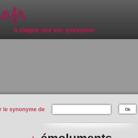
A chaque mot son synonyme!
r le synonyme de
Ok