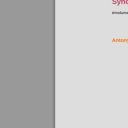
Syn
émolume
Anton