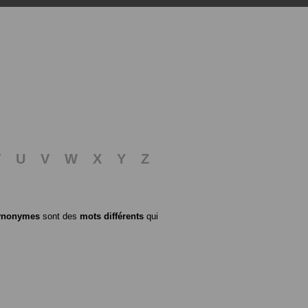
T
U
V
W
X
Y
Z
ynonymes
sont des
mots différents
qui