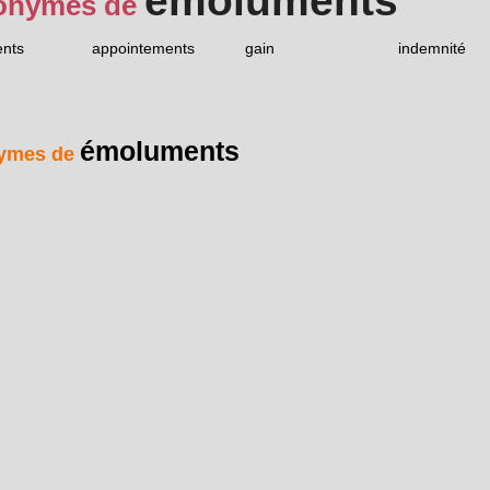
émoluments
onymes de
nts
appointements
gain
indemnité
émoluments
ymes de