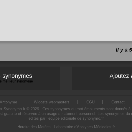
Il y a
es synonymes
Ajoutez 
 le meilleur synonyme
Antonyme
Widgets webmasters
CGU
Contact
Synonymo.fr © 2026 - Ces synonymes du mot émoluments sont donnés à titre i
t gratuite et réservée à un usage strictement personnel. Les synonymes du 
édités par l’équipe éditoriale de synonymo.fr
Horaire des Marées
-
Laboratoire d'Analyses Médicales.fr