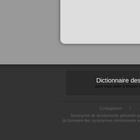
Dictionnaire d
pour vous aider à trouver
Conjugaison
Synonyme de émoluments présenté par 
dictionnaire des synonymes émoluments es