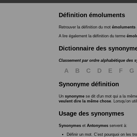
Définition émoluments
Retrouver la définition du mot
émoluments
A lire également la définition du terme
émol
Dictionnaire des synonym
Classement par ordre alphabétique des
A
B
C
D
E
F
G
Synonyme définition
Un
synonyme
se dit d'un mot qui a la même
veulent dire la même chose
. Lorsqu’on ut
Usage des synonymes
Synonymes
et
Antonymes
servent à:
Définir un mot. C’est pourquoi on les tr