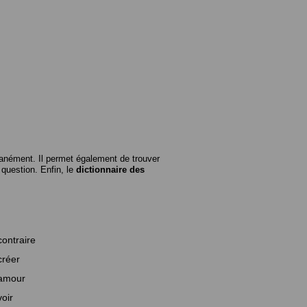
anément. Il permet également de trouver
n question. Enfin, le
dictionnaire des
contraire
créer
amour
voir