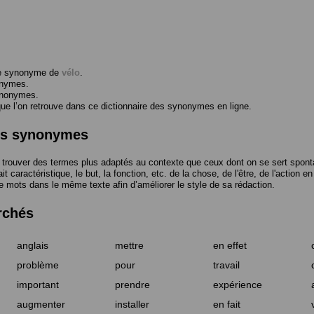
me synonyme de
vélo
.
onymes.
ynonymes.
 l’on retrouve dans ce dictionnaire des synonymes en ligne.
des synonymes
trouver des termes plus adaptés au contexte que ceux dont on se sert spont
t caractéristique, le but, la fonction, etc. de la chose, de l'être, de l'action e
e mots dans le même texte afin d’améliorer le style de sa rédaction.
rchés
anglais
mettre
en effet
problème
pour
travail
important
prendre
expérience
augmenter
installer
en fait