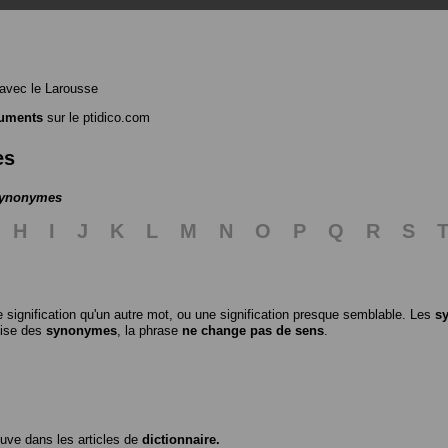
avec le Larousse
uments
sur le ptidico.com
es
 synonymes
H
I
J
K
L
M
N
O
P
Q
R
S
 signification qu'un autre mot, ou une signification presque semblable. Les
s
ilise des
synonymes
, la phrase
ne change pas de sens
.
ouve dans les articles de
dictionnaire.