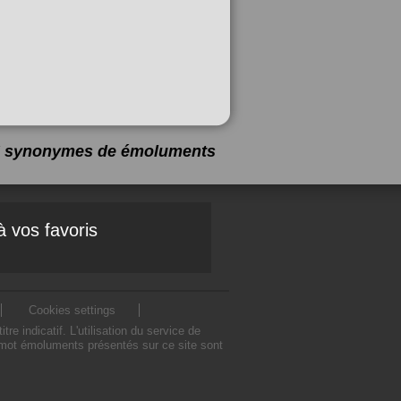
 5 synonymes de
émoluments
à vos favoris
Cookies settings
ndicatif. L'utilisation du service de
mot émoluments présentés sur ce site sont