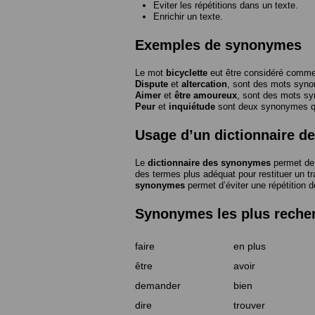
Eviter les répétitions dans un texte.
Enrichir un texte.
Exemples de synonymes
Le mot
bicyclette
eut être considéré com
Dispute
et
altercation
, sont des mots syn
Aimer
et
être amoureux
, sont des mots s
Peur
et
inquiétude
sont deux synonymes que
Usage d’un dictionnaire 
Le
dictionnaire des synonymes
permet de 
des termes plus adéquat pour restituer un trai
synonymes
permet d’éviter une répétition d
Synonymes les plus reche
faire
en plus
être
avoir
demander
bien
dire
trouver