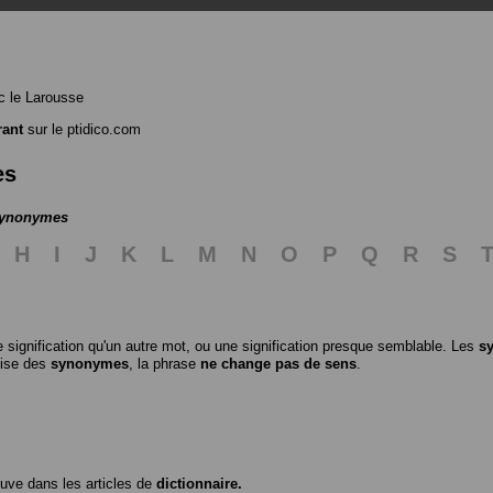
 le Larousse
rant
sur le ptidico.com
es
 synonymes
H
I
J
K
L
M
N
O
P
Q
R
S
 signification qu'un autre mot, ou une signification presque semblable. Les
s
ilise des
synonymes
, la phrase
ne change pas de sens
.
ouve dans les articles de
dictionnaire.