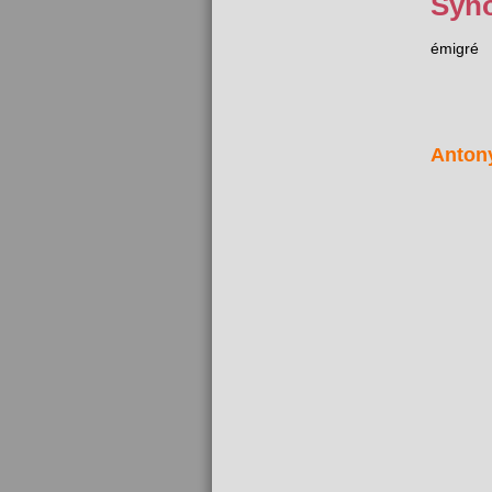
Syn
émigré
Anton