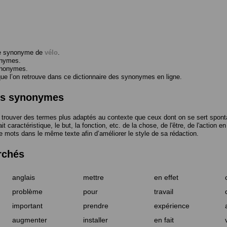
me synonyme de
vélo
.
onymes.
ynonymes.
 l’on retrouve dans ce dictionnaire des synonymes en ligne.
des synonymes
trouver des termes plus adaptés au contexte que ceux dont on se sert spont
t caractéristique, le but, la fonction, etc. de la chose, de l'être, de l'action e
e mots dans le même texte afin d’améliorer le style de sa rédaction.
rchés
anglais
mettre
en effet
problème
pour
travail
important
prendre
expérience
augmenter
installer
en fait