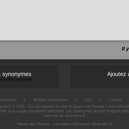
Il
es synonymes
Ajoutez 
 le meilleur synonyme
Antonyme
Widgets webmasters
CGU
Contact
.fr © 2026 - Ces synonymes du mot émigrant sont donnés à titre indicatif. L
rvée à un usage strictement personnel. Les synonymes du mot émigrant présen
éditoriale de synonymo.fr
Horaire des Marées
-
Laboratoire d'Analyses Médicales.fr