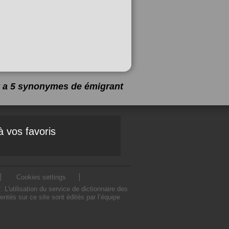
 y a 5 synonymes de
émigrant
à vos favoris
Cookies settings
'utilisation du service de dictionnaire des
tés sur ce site sont édités par l’équipe