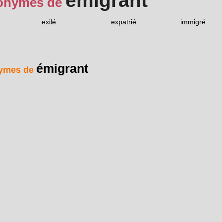
émigrant
onymes de
exilé
expatrié
immigré
émigrant
ymes de