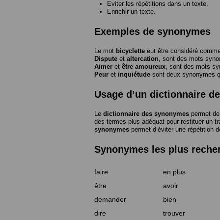
Eviter les répétitions dans un texte.
Enrichir un texte.
Exemples de synonymes
Le mot
bicyclette
eut être considéré com
Dispute
et
altercation
, sont des mots syn
Aimer
et
être amoureux
, sont des mots s
Peur
et
inquiétude
sont deux synonymes que
Usage d’un dictionnaire 
Le
dictionnaire des synonymes
permet de 
des termes plus adéquat pour restituer un trai
synonymes
permet d’éviter une répétition d
Synonymes les plus reche
faire
en plus
être
avoir
demander
bien
dire
trouver