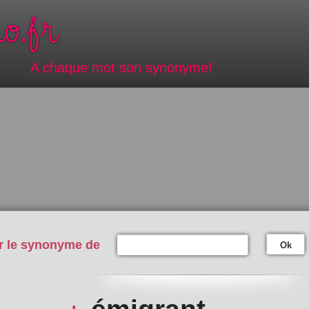
A chaque mot son synonyme!
r le synonyme de
Ok