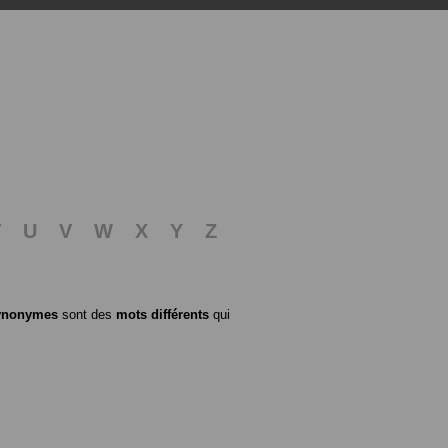
T
U
V
W
X
Y
Z
ynonymes
sont des
mots différents
qui