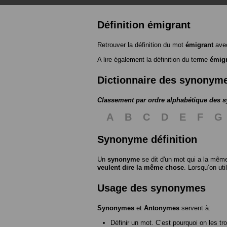
Définition émigrant
Retrouver la définition du mot
émigrant
avec
A lire également la définition du terme
émig
Dictionnaire des synonym
Classement par ordre alphabétique des
A
B
C
D
E
F
G
Synonyme définition
Un
synonyme
se dit d'un mot qui a la même
veulent dire la même chose
. Lorsqu’on ut
Usage des synonymes
Synonymes
et
Antonymes
servent à:
Définir un mot. C’est pourquoi on les tr