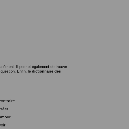
anément. Il permet également de trouver
n question. Enfin, le
dictionnaire des
contraire
créer
amour
voir