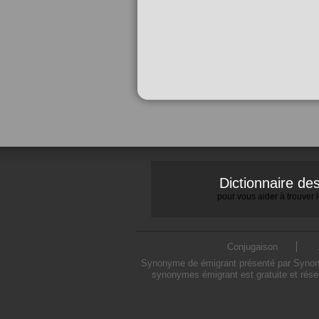
Dictionnaire d
pour vous aider à trouver
Conjugaison
Synonyme de émigrant présenté par Synonymo
synonymes émigrant est gratuite et rése