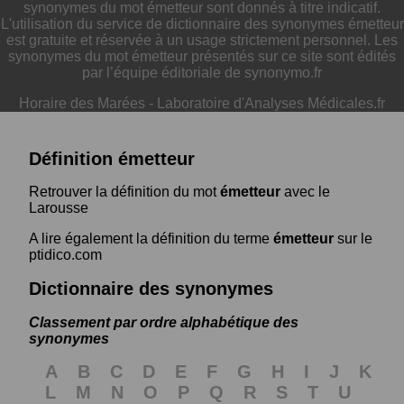
synonymes du mot émetteur sont donnés à titre indicatif.
L'utilisation du service de dictionnaire des synonymes émetteur
est gratuite et réservée à un usage strictement personnel. Les
synonymes du mot émetteur présentés sur ce site sont édités
par l’équipe éditoriale de synonymo.fr
Horaire des Marées
-
Laboratoire d'Analyses Médicales.fr
Définition émetteur
Retrouver la définition du mot
émetteur
avec le
Larousse
A lire également la définition du terme
émetteur
sur le
ptidico.com
Dictionnaire des synonymes
Classement par ordre alphabétique des
synonymes
A
B
C
D
E
F
G
H
I
J
K
L
M
N
O
P
Q
R
S
T
U