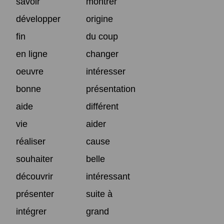
savoir
montrer
développer
origine
fin
du coup
en ligne
changer
oeuvre
intéresser
bonne
présentation
aide
différent
vie
aider
réaliser
cause
souhaiter
belle
découvrir
intéressant
présenter
suite à
intégrer
grand