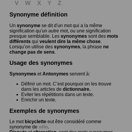
V
W
X
Y
Z
Synonyme définition
Un
synonyme
se dit d'un mot qui a la même
signification qu'un autre mot, ou une signification
presque semblable. Les
synonymes
sont des
mots
différents
qui
veulent dire la même chose
.
Lorsqu’on utilise des
synonymes
, la phrase
ne
change pas de sens
.
Usage des synonymes
Synonymes
et
Antonymes
servent à:
Définir un mot. C’est pourquoi on les trouve
dans les articles de
dictionnaire.
Eviter les répétitions dans un texte.
Enrichir un texte.
Exemples de synonymes
Le mot
bicyclette
eut être considéré comme
synonyme de
vélo
.