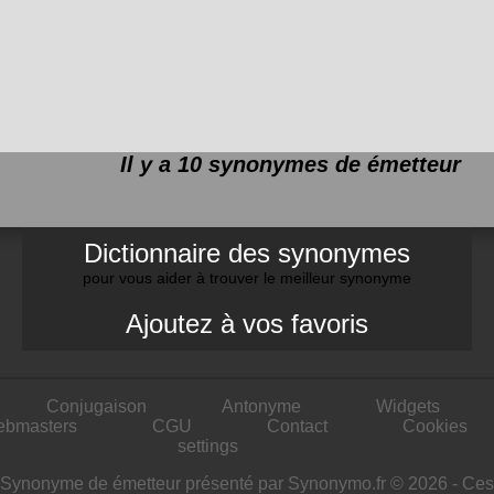
Il y a 10 synonymes de
émetteur
Dictionnaire des synonymes
pour vous aider à trouver le meilleur synonyme
Ajoutez à vos favoris
Conjugaison
Antonyme
Widgets
ebmasters
CGU
Contact
Cookies
settings
Synonyme de émetteur présenté par Synonymo.fr © 2026 - Ces