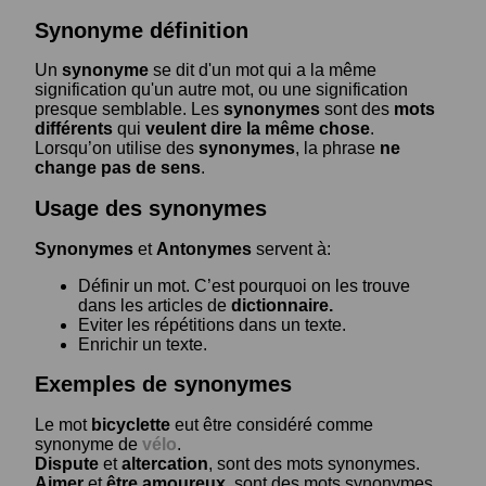
Synonyme définition
Un
synonyme
se dit d'un mot qui a la même
signification qu'un autre mot, ou une signification
presque semblable. Les
synonymes
sont des
mots
différents
qui
veulent dire la même chose
.
Lorsqu’on utilise des
synonymes
, la phrase
ne
change pas de sens
.
Usage des synonymes
Synonymes
et
Antonymes
servent à:
Définir un mot. C’est pourquoi on les trouve
dans les articles de
dictionnaire.
Eviter les répétitions dans un texte.
Enrichir un texte.
Exemples de synonymes
Le mot
bicyclette
eut être considéré comme
synonyme de
vélo
.
Dispute
et
altercation
, sont des mots synonymes.
Aimer
et
être amoureux
, sont des mots synonymes.