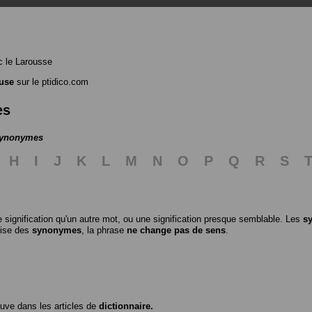
 le Larousse
use
sur le ptidico.com
es
 synonymes
H
I
J
K
L
M
N
O
P
Q
R
S
 signification qu'un autre mot, ou une signification presque semblable. Les
s
ilise des
synonymes
, la phrase
ne change pas de sens
.
ouve dans les articles de
dictionnaire.