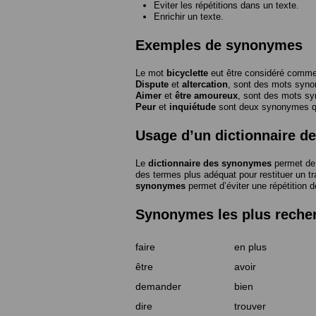
Eviter les répétitions dans un texte.
Enrichir un texte.
Exemples de synonymes
Le mot
bicyclette
eut être considéré com
Dispute
et
altercation
, sont des mots syn
Aimer
et
être amoureux
, sont des mots s
Peur
et
inquiétude
sont deux synonymes que
Usage d’un dictionnaire 
Le
dictionnaire des synonymes
permet de 
des termes plus adéquat pour restituer un trai
synonymes
permet d’éviter une répétition d
Synonymes les plus reche
faire
en plus
être
avoir
demander
bien
dire
trouver