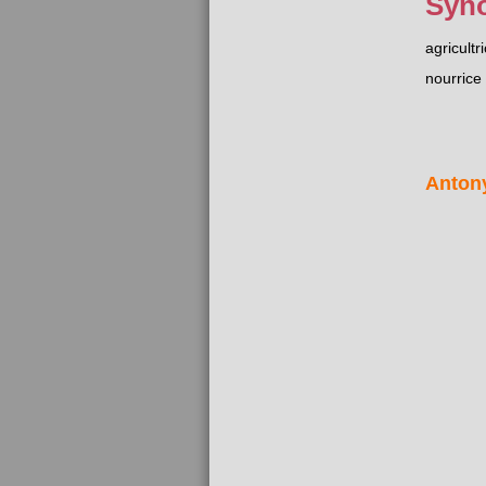
Syn
agricultr
nourrice
Anton