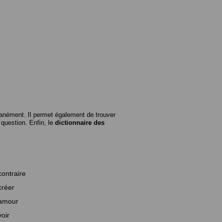
anément. Il permet également de trouver
n question. Enfin, le
dictionnaire des
contraire
créer
amour
voir