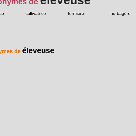
éleveuse
onymes de
ice
cultivatrice
fermière
herbagère
éleveuse
ymes de