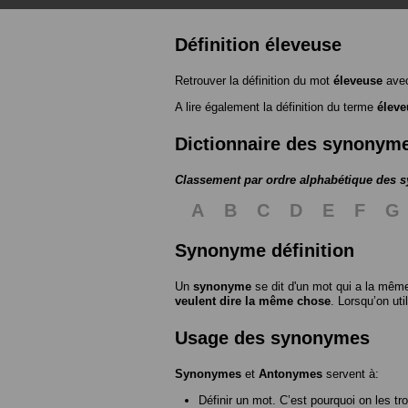
Définition éleveuse
Retrouver la définition du mot
éleveuse
avec
A lire également la définition du terme
éleve
Dictionnaire des synonym
Classement par ordre alphabétique des
A
B
C
D
E
F
G
Synonyme définition
Un
synonyme
se dit d'un mot qui a la même
veulent dire la même chose
. Lorsqu’on ut
Usage des synonymes
Synonymes
et
Antonymes
servent à:
Définir un mot. C’est pourquoi on les tr