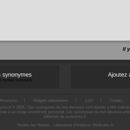
Il
es synonymes
Ajoutez 
 le meilleur synonyme
Antonyme
Widgets webmasters
CGU
Contact
.fr © 2026 - Ces synonymes du mot éleveuse sont donnés à titre indicatif. L
rvée à un usage strictement personnel. Les synonymes du mot éleveuse présen
éditoriale de synonymo.fr
Horaire des Marées
-
Laboratoire d'Analyses Médicales.fr