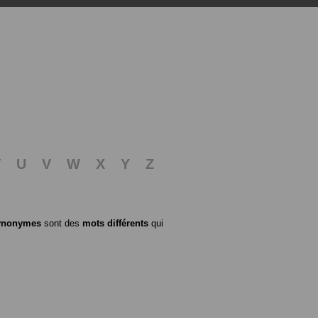
T
U
V
W
X
Y
Z
ynonymes
sont des
mots différents
qui