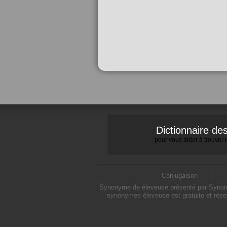
Dictionnaire d
pour vous aider à trouver
Conjugaison
Synonyme de éleveuse présenté par Synonymo
synonymes éleveuse est gratuite et rése