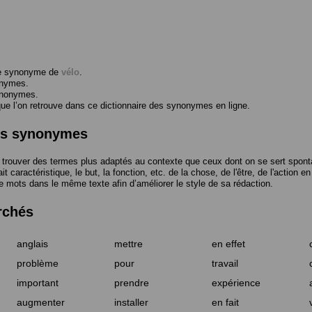
me synonyme de
vélo
.
onymes.
ynonymes.
 l’on retrouve dans ce dictionnaire des synonymes en ligne.
des synonymes
trouver des termes plus adaptés au contexte que ceux dont on se sert spont
t caractéristique, le but, la fonction, etc. de la chose, de l'être, de l'action e
e mots dans le même texte afin d’améliorer le style de sa rédaction.
rchés
anglais
mettre
en effet
problème
pour
travail
important
prendre
expérience
augmenter
installer
en fait