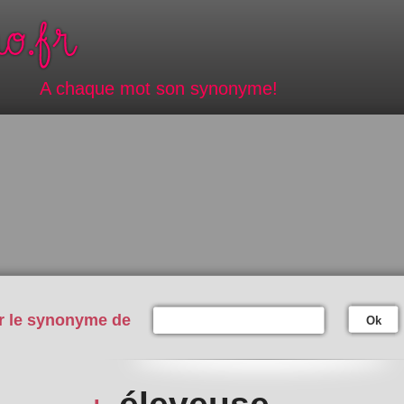
A chaque mot son synonyme!
r le synonyme de
Ok