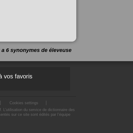
 y a 6 synonymes de
éleveuse
à vos favoris
Cookies settings
'utilisation du service de dictionnaire des
tés sur ce site sont édités par l’équipe