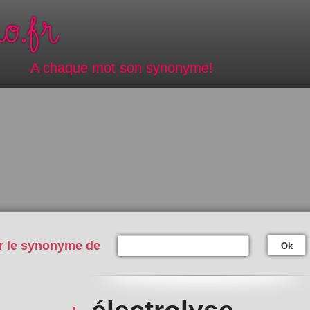
A chaque mot son synonyme!
r le synonyme de
Ok