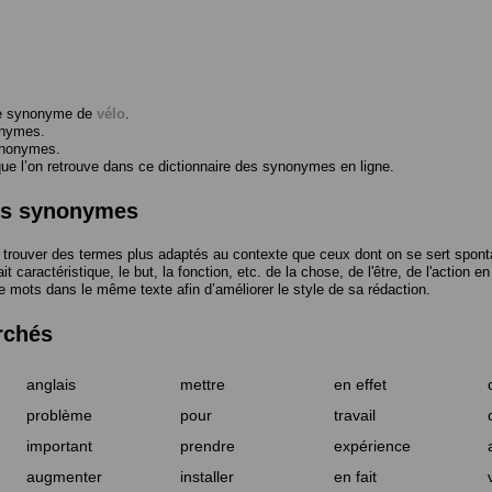
me synonyme de
vélo
.
onymes.
ynonymes.
 l’on retrouve dans ce dictionnaire des synonymes en ligne.
des synonymes
trouver des termes plus adaptés au contexte que ceux dont on se sert spont
t caractéristique, le but, la fonction, etc. de la chose, de l'être, de l'action e
e mots dans le même texte afin d’améliorer le style de sa rédaction.
rchés
anglais
mettre
en effet
problème
pour
travail
important
prendre
expérience
augmenter
installer
en fait