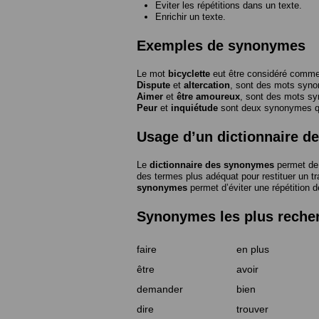
Eviter les répétitions dans un texte.
Enrichir un texte.
Exemples de synonymes
Le mot
bicyclette
eut être considéré com
Dispute
et
altercation
, sont des mots syn
Aimer
et
être amoureux
, sont des mots s
Peur
et
inquiétude
sont deux synonymes que
Usage d’un dictionnaire 
Le
dictionnaire des synonymes
permet de 
des termes plus adéquat pour restituer un trai
synonymes
permet d’éviter une répétition d
Synonymes les plus reche
faire
en plus
être
avoir
demander
bien
dire
trouver