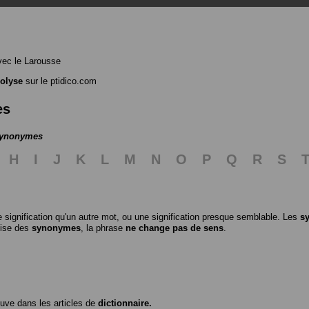
ec le Larousse
rolyse
sur le ptidico.com
es
 synonymes
H
I
J
K
L
M
N
O
P
Q
R
S
 signification qu'un autre mot, ou une signification presque semblable. Les
s
ilise des
synonymes
, la phrase
ne change pas de sens
.
ouve dans les articles de
dictionnaire.