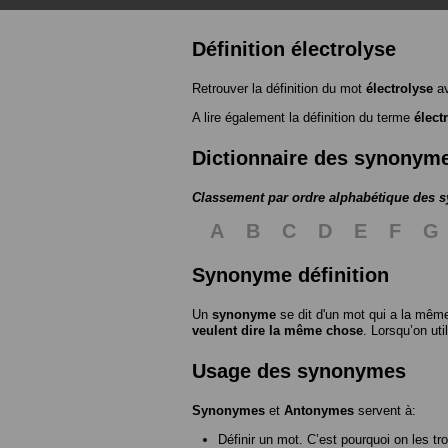
Définition électrolyse
Retrouver la définition du mot
électrolyse
av
A lire également la définition du terme
élect
Dictionnaire des synonym
Classement par ordre alphabétique des
A
B
C
D
E
F
G
Synonyme définition
Un
synonyme
se dit d'un mot qui a la même
veulent dire la même chose
. Lorsqu’on ut
Usage des synonymes
Synonymes
et
Antonymes
servent à:
Définir un mot. C’est pourquoi on les tr