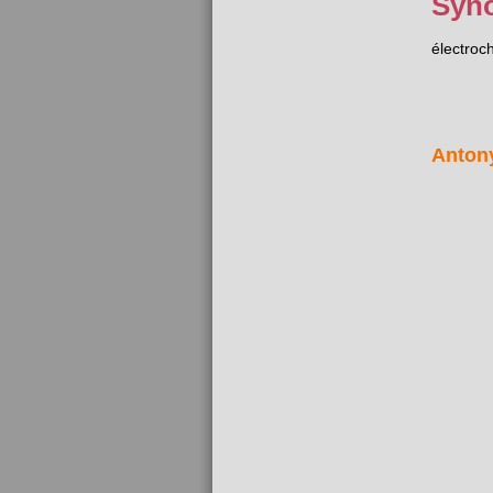
Syn
électroc
Anton