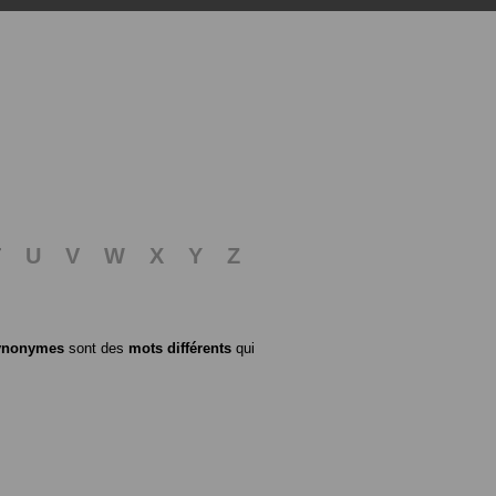
T
U
V
W
X
Y
Z
ynonymes
sont des
mots différents
qui