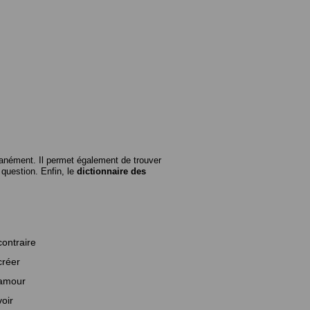
anément. Il permet également de trouver
n question. Enfin, le
dictionnaire des
contraire
créer
amour
voir