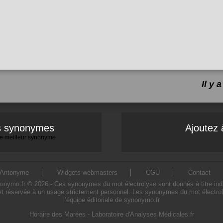
Il y
es synonymes
Ajoutez 
 le meilleur synonyme
Antonyme
Widgets webmasters
CGU
Contact
ymo.fr © 2026 - Ces synonymes du mot électrolyse sont donnés à titre indicati
et réservée à un usage strictement personnel. Les synonymes du mot électroly
l’équipe éditoriale de synonymo.fr
Horaire des Marées
-
Laboratoire d'Analyses Médicales.fr