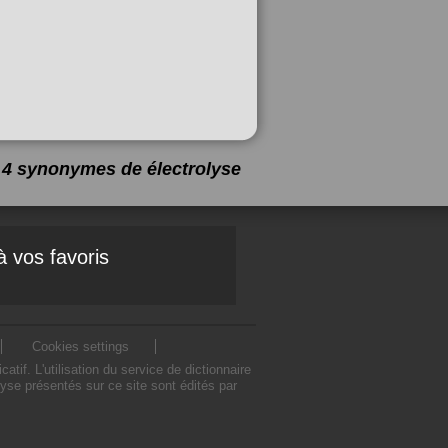
 a 4 synonymes de
électrolyse
à vos favoris
Cookies settings
f. L'utilisation du service de dictionnaire
se présentés sur ce site sont édités par