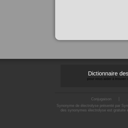
Dictionnaire d
pour vous aider à trouver
Conjugaison
Synonyme de électrolyse présenté par Synon
des synonymes électrolyse est gratuite 