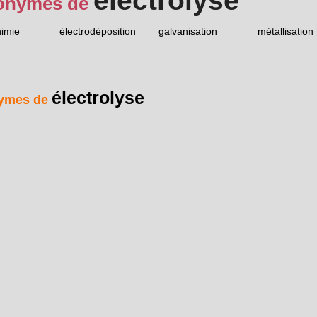
électrolyse
onymes de
himie
électrodéposition
galvanisation
métallisation
électrolyse
ymes de