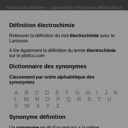
Horaire des Marées
-
Laboratoire d'Analyses Médicales.fr
Définition électrochimie
Retrouver la définition du mot
électrochimie
avec le
Larousse
A lire également la définition du terme
électrochimie
sur le ptidico.com
Dictionnaire des synonymes
Classement par ordre alphabétique des
synonymes
A
B
C
D
E
F
G
H
I
J
K
L
M
N
O
P
Q
R
S
T
U
V
W
X
Y
Z
Synonyme définition
Un
synonyme
se dit d'un mot qui a la même