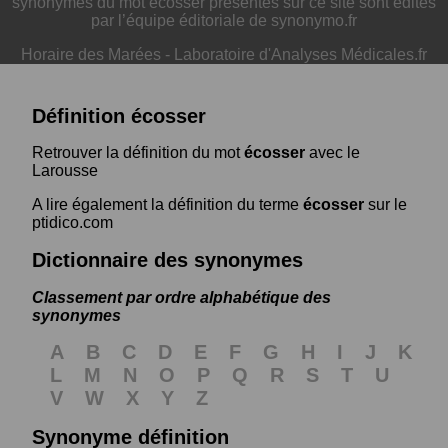
synonymes du mot écosser présentés sur ce site sont édités
par l’équipe éditoriale de synonymo.fr
Horaire des Marées
-
Laboratoire d'Analyses Médicales.fr
Définition écosser
Retrouver la définition du mot
écosser
avec le
Larousse
A lire également la définition du terme
écosser
sur le
ptidico.com
Dictionnaire des synonymes
Classement par ordre alphabétique des
synonymes
A
B
C
D
E
F
G
H
I
J
K
L
M
N
O
P
Q
R
S
T
U
V
W
X
Y
Z
Synonyme définition