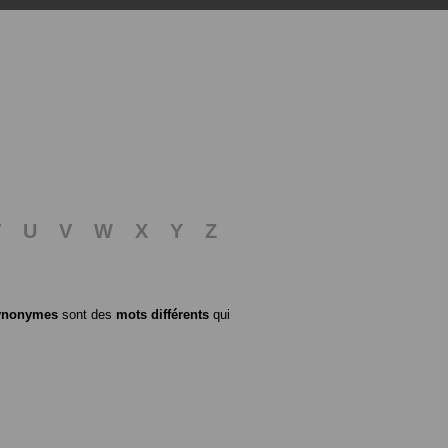
T
U
V
W
X
Y
Z
ynonymes
sont des
mots différents
qui