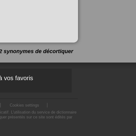
 12 synonymes de
décortiquer
à vos favoris
Cookies settings
f. L'utilisation du service de dictionnaire
er présentés sur ce site sont édités par