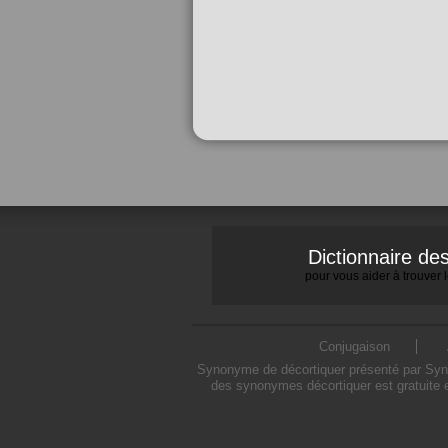
Dictionnaire d
pour vous aider à trouver
Conjugaison
Synonyme de décortiquer présenté par Synon
des synonymes décortiquer est gratuite 