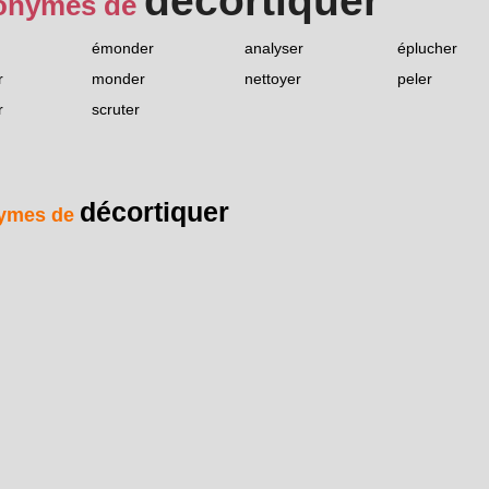
décortiquer
onymes de
émonder
analyser
éplucher
r
monder
nettoyer
peler
r
scruter
décortiquer
ymes de