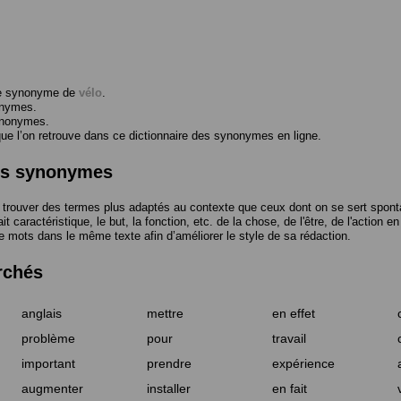
me synonyme de
vélo
.
onymes.
ynonymes.
 l’on retrouve dans ce dictionnaire des synonymes en ligne.
des synonymes
trouver des termes plus adaptés au contexte que ceux dont on se sert spont
t caractéristique, le but, la fonction, etc. de la chose, de l'être, de l'action e
e mots dans le même texte afin d’améliorer le style de sa rédaction.
rchés
anglais
mettre
en effet
problème
pour
travail
important
prendre
expérience
augmenter
installer
en fait