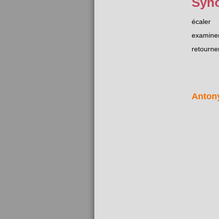
Syn
écaler
examine
retourne
Anton