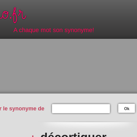
A chaque mot son synonyme!
r le synonyme de
Ok