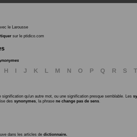
vec le Larousse
tiquer
sur le ptidico.com
es
 synonymes
H
I
J
K
L
M
N
O
P
Q
R
S
 signification qu'un autre mot, ou une signification presque semblable. Les
s
ilise des
synonymes
, la phrase
ne change pas de sens
.
ouve dans les articles de
dictionnaire.