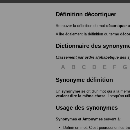
Définition décortiquer
Retrouver la définition du mot
décortiquer
a
A lire également la définition du terme
décor
Dictionnaire des synonym
Classement par ordre alphabétique des
A
B
C
D
E
F
G
Synonyme définition
Un
synonyme
se dit d'un mot qui a la même
veulent dire la même chose
. Lorsqu’on ut
Usage des synonymes
Synonymes
et
Antonymes
servent à:
Définir un mot. C’est pourquoi on les tr