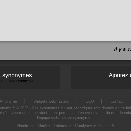
Il y a
es synonymes
Ajoutez 
 le meilleur synonyme
Antonyme
Widgets webmasters
CGU
Contact
ymo.fr © 2026 - Ces synonymes du mot décortiquer sont donnés à titre indicati
et réservée à un usage strictement personnel. Les synonymes du mot décortiqu
l’équipe éditoriale de synonymo.fr
Horaire des Marées
-
Laboratoire d'Analyses Médicales.fr