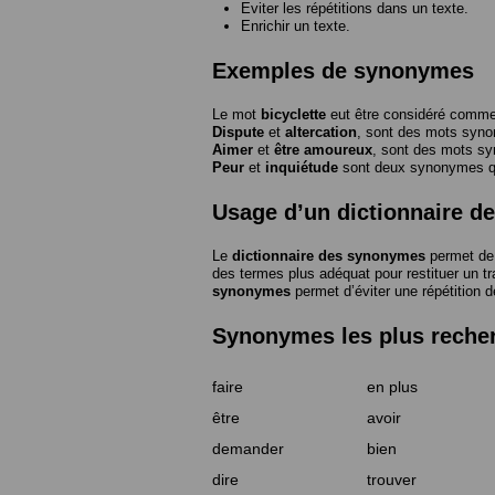
Eviter les répétitions dans un texte.
Enrichir un texte.
Exemples de synonymes
Le mot
bicyclette
eut être considéré com
Dispute
et
altercation
, sont des mots syn
Aimer
et
être amoureux
, sont des mots s
Peur
et
inquiétude
sont deux synonymes que
Usage d’un dictionnaire 
Le
dictionnaire des synonymes
permet de 
des termes plus adéquat pour restituer un trai
synonymes
permet d’éviter une répétition d
Synonymes les plus reche
faire
en plus
être
avoir
demander
bien
dire
trouver