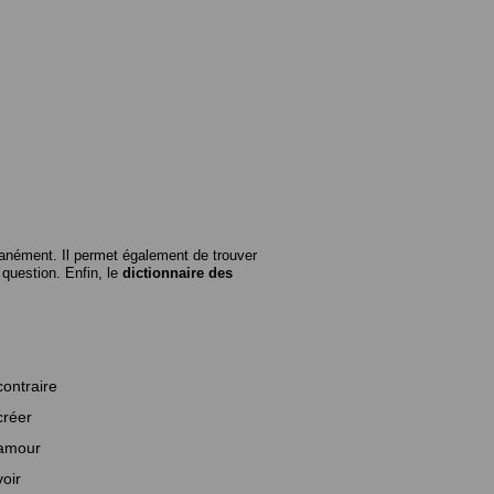
anément. Il permet également de trouver
n question. Enfin, le
dictionnaire des
contraire
créer
amour
voir