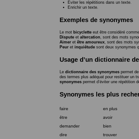
Eviter les répétitions dans un texte.
Enrichir un texte.
Exemples de synonymes
Le mot
bicyclette
eut être considéré com
Dispute
et
altercation
, sont des mots syn
Aimer
et
être amoureux
, sont des mots s
Peur
et
inquiétude
sont deux synonymes que
Usage d’un dictionnaire 
Le
dictionnaire des synonymes
permet de 
des termes plus adéquat pour restituer un trai
synonymes
permet d’éviter une répétition d
Synonymes les plus reche
faire
en plus
être
avoir
demander
bien
dire
trouver