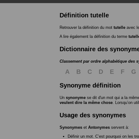
Définition tutelle
Retrouver la définition du mot
tutelle
avec l
A lire également la définition du terme
tutell
Dictionnaire des synonym
Classement par ordre alphabétique des
A
B
C
D
E
F
G
Synonyme définition
Un
synonyme
se dit d'un mot qui a la même
veulent dire la même chose
. Lorsqu’on ut
Usage des synonymes
Synonymes
et
Antonymes
servent à:
Définir un mot. C’est pourquoi on les tr