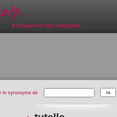
A chaque mot son synonyme!
r le synonyme de
Ok