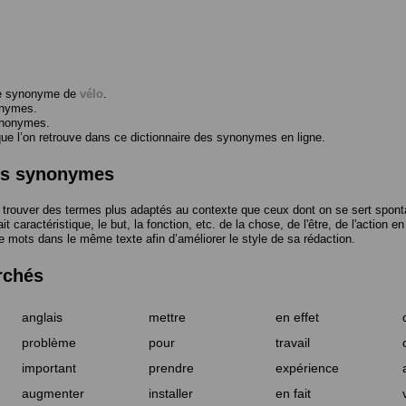
me synonyme de
vélo
.
onymes.
ynonymes.
 l’on retrouve dans ce dictionnaire des synonymes en ligne.
des synonymes
trouver des termes plus adaptés au contexte que ceux dont on se sert spont
t caractéristique, le but, la fonction, etc. de la chose, de l'être, de l'action e
e mots dans le même texte afin d’améliorer le style de sa rédaction.
rchés
anglais
mettre
en effet
problème
pour
travail
important
prendre
expérience
augmenter
installer
en fait