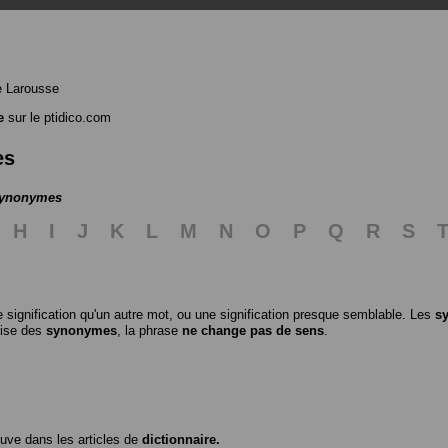
e Larousse
e
sur le ptidico.com
es
 synonymes
H
I
J
K
L
M
N
O
P
Q
R
S
 signification qu'un autre mot, ou une signification presque semblable. Les
s
ilise des
synonymes
, la phrase
ne change pas de sens
.
ouve dans les articles de
dictionnaire.