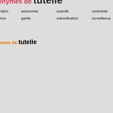
tutelle
onymes de
ration
autonomie
autorité
contrainte
nce
garde
subordination
surveillance
tutelle
ymes de