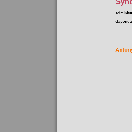
Syn
administ
dépenda
Anton