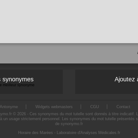
es synonymes
Ajoutez 
 le meilleur synonyme
Antonyme
Widgets webmasters
CGU
Contact
o.fr © 2026 - Ces synonymes du mot tutelle sont donnés à titre indicatif. L'u
 à un usage strictement personnel. Les synonymes du mot tutelle présentés sur 
de synonymo.fr
Horaire des Marées
-
Laboratoire d'Analyses Médicales.fr