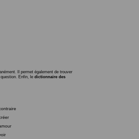
anément. Il permet également de trouver
n question. Enfin, le
dictionnaire des
contraire
créer
amour
voir