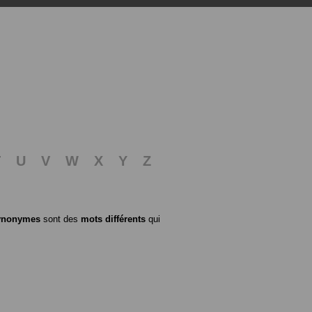
T
U
V
W
X
Y
Z
ynonymes
sont des
mots différents
qui