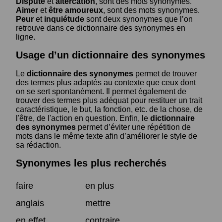
Dispute
et
altercation
, sont des mots synonymes.
Aimer
et
être amoureux
, sont des mots synonymes.
Peur
et
inquiétude
sont deux synonymes que l’on
retrouve dans ce dictionnaire des synonymes en
ligne.
Usage d’un dictionnaire des synonymes
Le
dictionnaire des synonymes
permet de trouver
des termes plus adaptés au contexte que ceux dont
on se sert spontanément. Il permet également de
trouver des termes plus adéquat pour restituer un trait
caractéristique, le but, la fonction, etc. de la chose, de
l'être, de l'action en question. Enfin, le
dictionnaire
des synonymes
permet d’éviter une répétition de
mots dans le même texte afin d’améliorer le style de
sa rédaction.
Synonymes les plus recherchés
faire
en plus
anglais
mettre
en effet
contraire