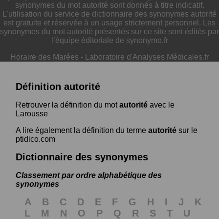
synonymes du mot autorité sont donnés à titre indicatif.
L'utilisation du service de dictionnaire des synonymes autorité
est gratuite et réservée à un usage strictement personnel. Les
synonymes du mot autorité présentés sur ce site sont édités par
l’équipe éditoriale de synonymo.fr
Horaire des Marées
-
Laboratoire d'Analyses Médicales.fr
Définition autorité
Retrouver la définition du mot
autorité
avec le
Larousse
A lire également la définition du terme
autorité
sur le
ptidico.com
Dictionnaire des synonymes
Classement par ordre alphabétique des
synonymes
A
B
C
D
E
F
G
H
I
J
K
L
M
N
O
P
Q
R
S
T
U