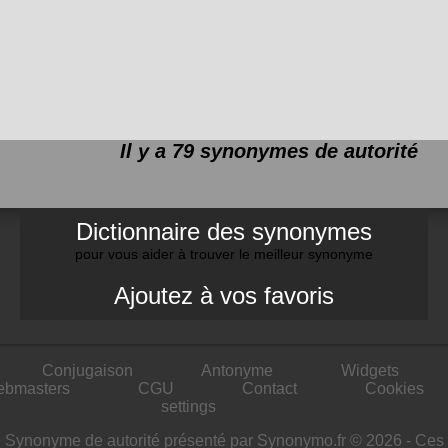
Il y a 79 synonymes de
autorité
Dictionnaire des synonymes
pour vous aider à trouver le meilleur synonyme
Ajoutez à vos favoris
Conjugaison
Antonyme
Widgets
ebmasters
CGU
Contact
Cookies
settings
Synonyme de autorité présenté par Synonymo.fr © 2026 - Ces