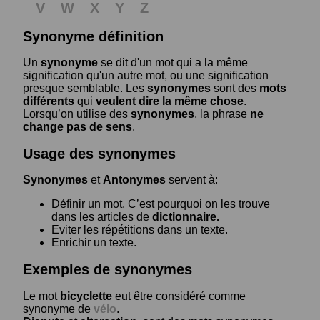
V
W
X
Y
Z
Synonyme définition
Un
synonyme
se dit d'un mot qui a la même
signification qu'un autre mot, ou une signification
presque semblable. Les
synonymes
sont des
mots
différents
qui
veulent dire la même chose
.
Lorsqu’on utilise des
synonymes
, la phrase
ne
change pas de sens
.
Usage des synonymes
Synonymes
et
Antonymes
servent à:
Définir un mot. C’est pourquoi on les trouve
dans les articles de
dictionnaire.
Eviter les répétitions dans un texte.
Enrichir un texte.
Exemples de synonymes
Le mot
bicyclette
eut être considéré comme
synonyme de
vélo
.