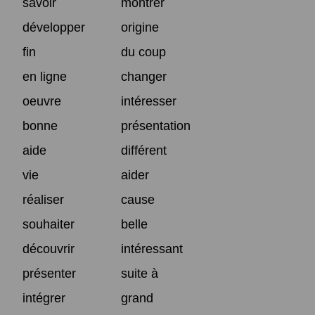
savoir
montrer
développer
origine
fin
du coup
en ligne
changer
oeuvre
intéresser
bonne
présentation
aide
différent
vie
aider
réaliser
cause
souhaiter
belle
découvrir
intéressant
présenter
suite à
intégrer
grand