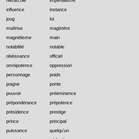
hiérarchie
impérialisme
influence
instance
joug
loi
maîtrise
magistère
magnétisme
main
notabilité
notable
obéissance
officiel
omnipotence
oppression
personnage
poids
poigne
ponte
pouvoir
prééminence
prépondérance
prépotence
présidence
prestige
prince
principal
puissance
quelqu'un