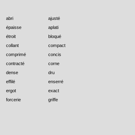
abri
ajusté
épaisse
aplati
étroit
bloqué
collant
compact
comprimé
concis
contracté
corne
dense
dru
effilé
enserré
ergot
exact
forcerie
griffe