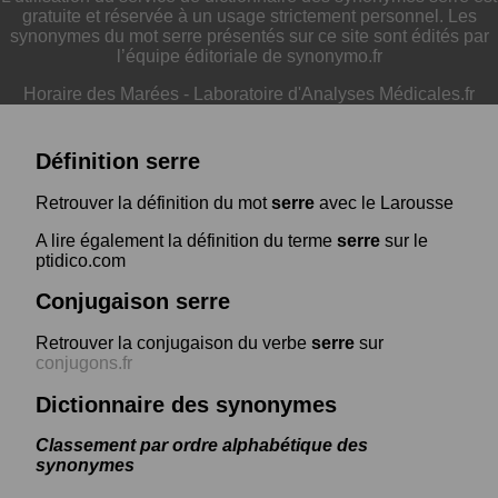
gratuite et réservée à un usage strictement personnel. Les
synonymes du mot serre présentés sur ce site sont édités par
l’équipe éditoriale de synonymo.fr
Horaire des Marées
-
Laboratoire d'Analyses Médicales.fr
Définition serre
Retrouver la définition du mot
serre
avec le Larousse
A lire également la définition du terme
serre
sur le
ptidico.com
Conjugaison serre
Retrouver la conjugaison du verbe
serre
sur
conjugons.fr
Dictionnaire des synonymes
Classement par ordre alphabétique des
synonymes