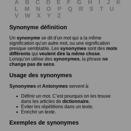
A
B
C
D
E
F
G
H
I
J
K
L
M
N
O
P
Q
R
S
T
U
V
W
X
Y
Z
Synonyme définition
Un
synonyme
se dit d'un mot qui a la même
signification qu'un autre mot, ou une signification
presque semblable. Les
synonymes
sont des
mots
différents
qui
veulent dire la même chose
.
Lorsqu’on utilise des
synonymes
, la phrase
ne
change pas de sens
.
Usage des synonymes
Synonymes
et
Antonymes
servent à:
Définir un mot. C’est pourquoi on les trouve
dans les articles de
dictionnaire.
Eviter les répétitions dans un texte.
Enrichir un texte.
Exemples de synonymes