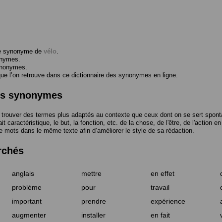
me synonyme de
vélo
.
onymes.
ynonymes.
 l’on retrouve dans ce dictionnaire des synonymes en ligne.
des synonymes
trouver des termes plus adaptés au contexte que ceux dont on se sert spont
t caractéristique, le but, la fonction, etc. de la chose, de l'être, de l'action e
e mots dans le même texte afin d’améliorer le style de sa rédaction.
rchés
anglais
mettre
en effet
problème
pour
travail
important
prendre
expérience
augmenter
installer
en fait