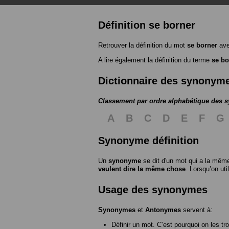
Définition se borner
Retrouver la définition du mot
se borner
ave
A lire également la définition du terme
se bo
Dictionnaire des synonym
Classement par ordre alphabétique des
A
B
C
D
E
F
G
Synonyme définition
Un
synonyme
se dit d'un mot qui a la même
veulent dire la même chose
. Lorsqu’on ut
Usage des synonymes
Synonymes
et
Antonymes
servent à:
Définir un mot. C’est pourquoi on les tr