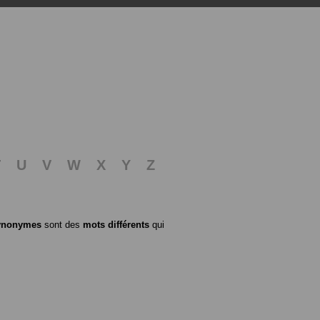
T
U
V
W
X
Y
Z
ynonymes
sont des
mots différents
qui