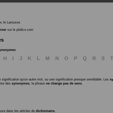
c le Larousse
rner
sur le ptidico.com
es
 synonymes
H
I
J
K
L
M
N
O
P
Q
R
S
 signification qu'un autre mot, ou une signification presque semblable. Les
s
ilise des
synonymes
, la phrase
ne change pas de sens
.
ouve dans les articles de
dictionnaire.