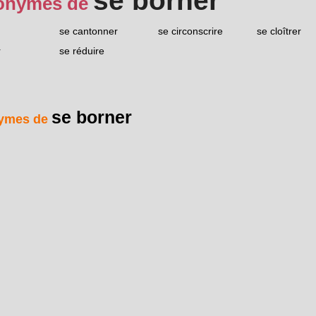
se borner
onymes de
se cantonner
se circonscrire
se cloîtrer
r
se réduire
se borner
ymes de