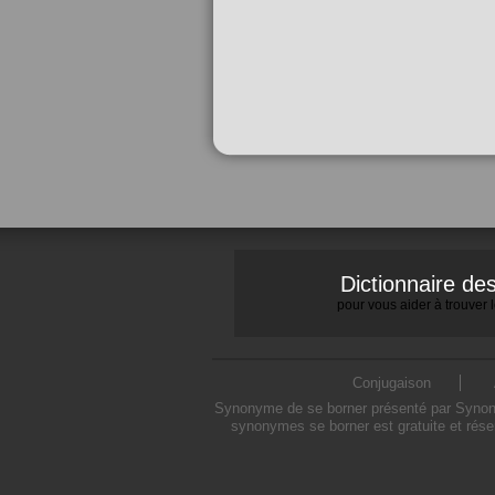
Dictionnaire d
pour vous aider à trouver
Conjugaison
Synonyme de se borner présenté par Synonymo
synonymes se borner est gratuite et rése