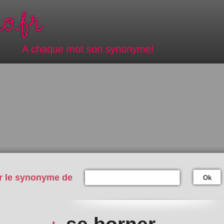
A chaque mot son synonyme!
r le synonyme de
Ok