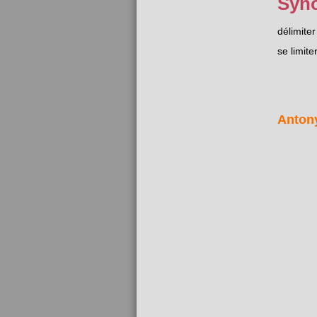
Syn
délimiter
se limite
Anton