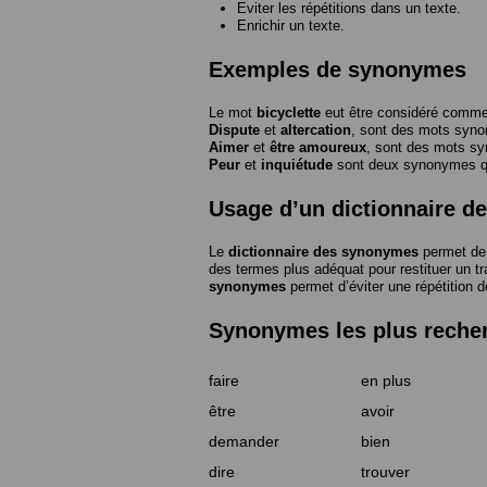
Eviter les répétitions dans un texte.
Enrichir un texte.
Exemples de synonymes
Le mot
bicyclette
eut être considéré com
Dispute
et
altercation
, sont des mots syn
Aimer
et
être amoureux
, sont des mots s
Peur
et
inquiétude
sont deux synonymes que
Usage d’un dictionnaire 
Le
dictionnaire des synonymes
permet de 
des termes plus adéquat pour restituer un trai
synonymes
permet d’éviter une répétition d
Synonymes les plus reche
faire
en plus
être
avoir
demander
bien
dire
trouver