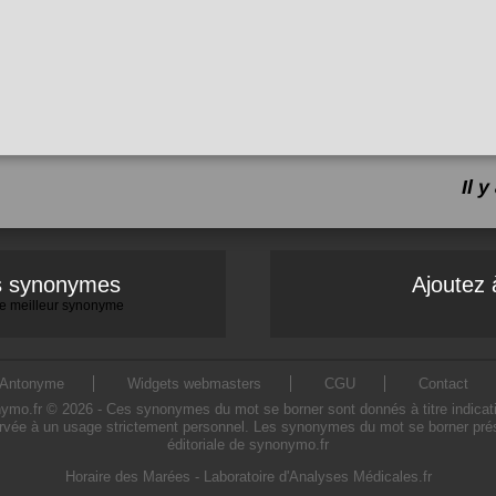
Il 
es synonymes
Ajoutez 
 le meilleur synonyme
Antonyme
Widgets webmasters
CGU
Contact
.fr © 2026 - Ces synonymes du mot se borner sont donnés à titre indicatif. 
rvée à un usage strictement personnel. Les synonymes du mot se borner prése
éditoriale de synonymo.fr
Horaire des Marées
-
Laboratoire d'Analyses Médicales.fr