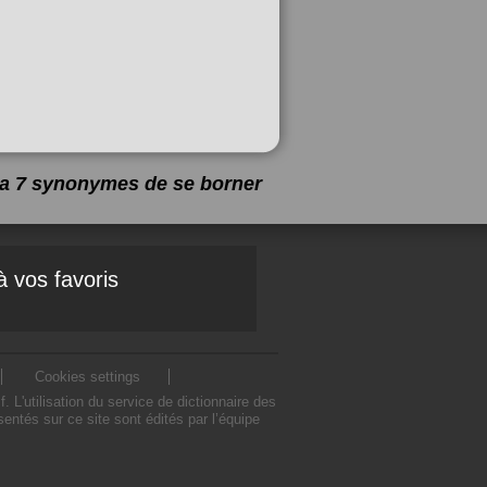
y a 7 synonymes de
se borner
à vos favoris
Cookies settings
L'utilisation du service de dictionnaire des
ntés sur ce site sont édités par l’équipe