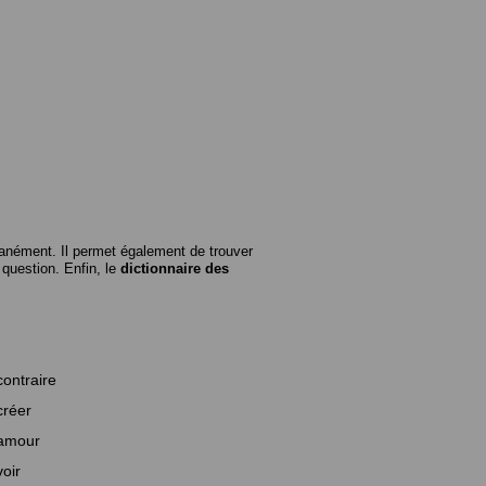
anément. Il permet également de trouver
n question. Enfin, le
dictionnaire des
contraire
créer
amour
voir