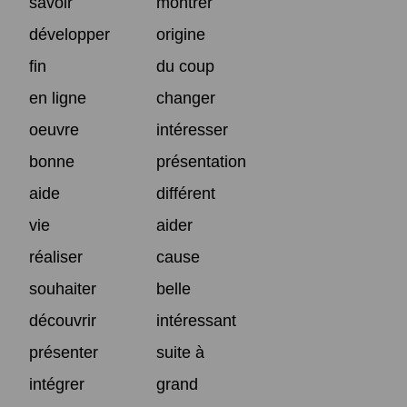
savoir
montrer
développer
origine
fin
du coup
en ligne
changer
oeuvre
intéresser
bonne
présentation
aide
différent
vie
aider
réaliser
cause
souhaiter
belle
découvrir
intéressant
présenter
suite à
intégrer
grand