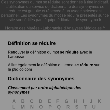
Ces synonymes du mot se réduire sont donnés à titre indicatif.
L'utilisation du service de dictionnaire des synonymes se
réduire est gratuite et réservée à un usage strictement
personnel. Les synonymes du mot se réduire présentés sur ce
site sont édités par l’équipe éditoriale de synonymo.fr
Horaire des Marées
-
Laboratoire d'Analyses Médicales.fr
Définition se réduire
Retrouver la définition du mot
se réduire
avec le
Larousse
A lire également la définition du terme
se réduire
sur
le ptidico.com
Dictionnaire des synonymes
Classement par ordre alphabétique des
synonymes
A
B
C
D
E
F
G
H
I
J
K
L
M
N
O
P
Q
R
S
T
U