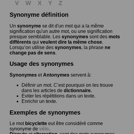
V
W
X
Y
Z
Synonyme définition
Un
synonyme
se dit d'un mot qui a la même
signification qu'un autre mot, ou une signification
presque semblable. Les
synonymes
sont des
mots
différents
qui
veulent dire la même chose
.
Lorsqu’on utilise des
synonymes
, la phrase
ne
change pas de sens
.
Usage des synonymes
Synonymes
et
Antonymes
servent à:
Définir un mot. C’est pourquoi on les trouve
dans les articles de
dictionnaire.
Eviter les répétitions dans un texte.
Enrichir un texte.
Exemples de synonymes
Le mot
bicyclette
eut être considéré comme
synonyme de
vélo
.