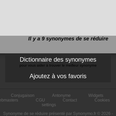
Il y a 9 synonymes de
se réduire
Dictionnaire des synonymes
pour vous aider à trouver le meilleur synonyme
Ajoutez à vos favoris
Conjugaison
Antonyme
Widgets
ebmasters
CGU
Contact
Cookies
settings
Synonyme de se réduire présenté par Synonymo.fr © 2026 -